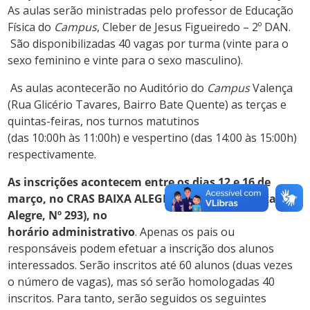
As aulas serão ministradas pelo professor de Educação
Física do
Campus
, Cleber de Jesus Figueiredo – 2º DAN.
São disponibilizadas 40 vagas por turma (vinte para o
sexo feminino e vinte para o sexo masculino).
As aulas acontecerão no Auditório do
Campus
Valença
(Rua Glicério Tavares, Bairro Bate Quente) as terças e
quintas-feiras, nos turnos matutinos
(das 10:00h às 11:00h) e vespertino (das 14:00 às 15:00h)
respectivamente.
As
inscrições acontecem entre os dias 12 e 16 de
março, no CRAS BAIXA ALEGRE (
Rua Direta Baixa
Alegre, Nº 293), no
horário administrativo
. Apenas os pais ou
responsáveis podem efetuar a inscrição dos alunos
interessados. Serão inscritos até 60 alunos (duas vezes
o número de vagas), mas só serão homologadas 40
inscritos. Para tanto, serão seguidos os seguintes