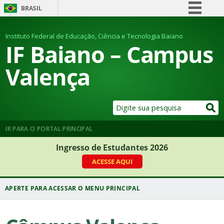
BRASIL
Simplifique!
Instituto Federal de Educação, Ciência e Tecnologia Baiano
Comunica BR
IF Baiano – Campus
Participe
Valença
Acesso à informação
Legislação
Canais
IR PARA O PORTAL PRINCIPAL
Ingresso de Estudantes 2026
ACESSE AQUI