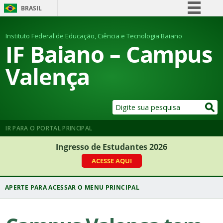
BRASIL
Simplifique!
Instituto Federal de Educação, Ciência e Tecnologia Baiano
Comunica BR
IF Baiano – Campus
Participe
Valença
Acesso à informação
Legislação
Canais
IR PARA O PORTAL PRINCIPAL
Ingresso de Estudantes 2026
ACESSE AQUI