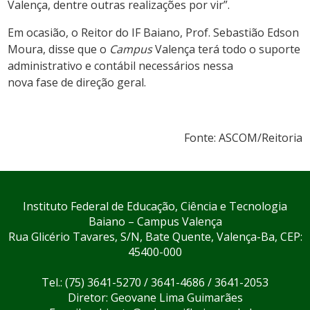
Valença, dentre outras realizações por vir”.
Em ocasião, o Reitor do IF Baiano, Prof. Sebastião Edson
Moura, disse que o
Campus
Valença terá todo o suporte
administrativo e contábil necessários nessa
nova fase de direção geral.
Fonte: ASCOM/Reitoria
Instituto Federal de Educação, Ciência e Tecnologia
Baiano – Campus Valença
Rua Glicério Tavares, S/N, Bate Quente, Valença-Ba, CEP:
45400-000
Tel.: (75) 3641-5270 / 3641-4686 / 3641-2053
Diretor: Geovane Lima Guimarães