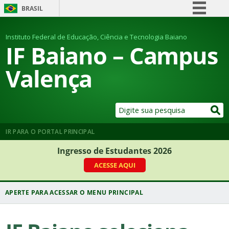
BRASIL
Simplifique!
Instituto Federal de Educação, Ciência e Tecnologia Baiano
Comunica BR
IF Baiano – Campus
Participe
Valença
Acesso à informação
Legislação
Canais
IR PARA O PORTAL PRINCIPAL
Ingresso de Estudantes 2026
ACESSE AQUI