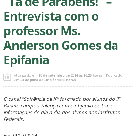
“Tá de Parabéns!” –
Entrevista com o
professor Ms.
Anderson Gomes da
Epifania
Atualizado em
10 de setembro de 2014 às 16:25 horas
| Publicado
em
24 de julho de 2014 às 18:18 horas
O canal “Sofrência de IF” foi criado por alunos do IF
Baiano campus Valença com o objetivo de trazer
informações do dia-a-dia dos alunos nos Institutos
Federais.
Em 24/07/2014