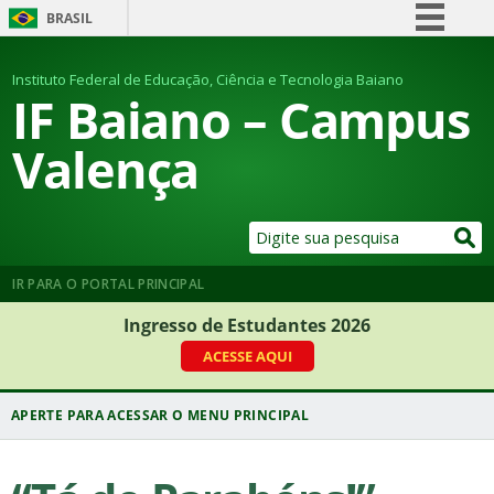
BRASIL
Simplifique!
Instituto Federal de Educação, Ciência e Tecnologia Baiano
Comunica BR
IF Baiano – Campus
Participe
Valença
Acesso à informação
Legislação
Canais
IR PARA O PORTAL PRINCIPAL
Ingresso de Estudantes 2026
ACESSE AQUI