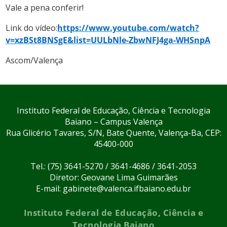
Vale a pena conferir!
Link do vídeo:
https://www.youtube.com/watch?
v=xzBSt8BNSgE&list=UULbNle-ZbwNFJ4ga-WHSnpA
Ascom/Valença
Instituto Federal de Educação, Ciência e Tecnologia
Baiano – Campus Valença
Rua Glicério Tavares, S/N, Bate Quente, Valença-Ba, CEP:
45400-000
Tel.: (75) 3641-5270 / 3641-4686 / 3641-2053
Diretor: Geovane Lima Guimarães
E-mail: gabinete@valenca.ifbaiano.edu.br
Instituto Federal de Educação, Ciência e
Tecnologia Baiano