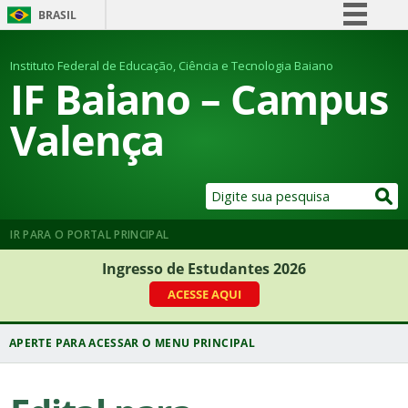
BRASIL
Simplifique!
Instituto Federal de Educação, Ciência e Tecnologia Baiano
Comunica BR
IF Baiano – Campus
Participe
Valença
Acesso à informação
Legislação
Canais
IR PARA O PORTAL PRINCIPAL
Ingresso de Estudantes 2026
ACESSE AQUI