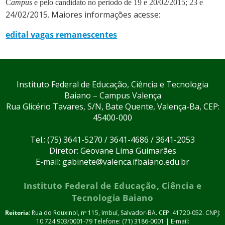
C
ampus
e pelo candidato no periodo de 19 e 20/02/2015; 23 e
24/02/2015. Maiores informações acesse:
edital vagas remanescentes
Instituto Federal de Educação, Ciência e Tecnologia
Baiano – Campus Valença
Rua Glicério Tavares, S/N, Bate Quente, Valença-Ba, CEP:
45400-000
Tel.: (75) 3641-5270 / 3641-4686 / 3641-2053
Diretor: Geovane Lima Guimarães
E-mail: gabinete@valenca.ifbaiano.edu.br
Instituto Federal de Educação, Ciência e
Tecnologia Baiano
Reitoria
: Rua do Rouxinol, nº 115, Imbuí, Salvador-BA. CEP: 41720-052. CNPJ:
10.724.903/0001-79 Telefone: (71) 3186-0001 | E-mail: