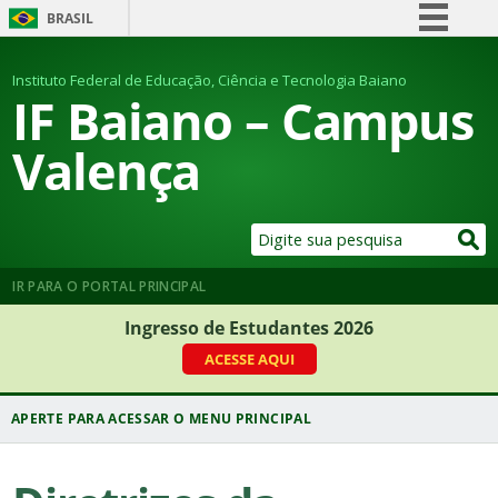
BRASIL
Simplifique!
Instituto Federal de Educação, Ciência e Tecnologia Baiano
Comunica BR
IF Baiano – Campus
Participe
Valença
Acesso à informação
Legislação
Canais
IR PARA O PORTAL PRINCIPAL
Ingresso de Estudantes 2026
ACESSE AQUI