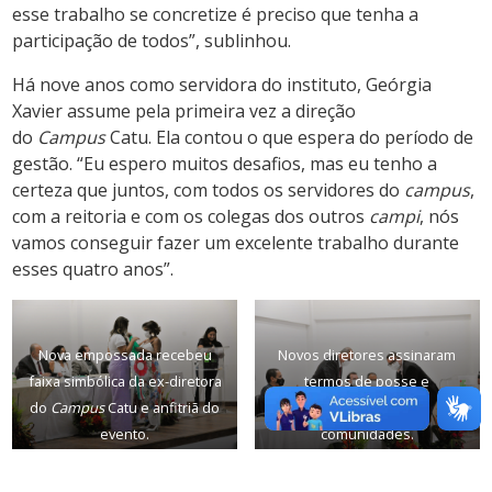
esse trabalho se concretize é preciso que tenha a
participação de todos”, sublinhou.
Há nove anos como servidora do instituto, Geórgia
Xavier assume pela primeira vez a direção
do
Campus
Catu. Ela contou o que espera do período de
gestão. “Eu espero muitos desafios, mas eu tenho a
certeza que juntos, com todos os servidores do
campus
,
com a reitoria e com os colegas dos outros
campi
, nós
vamos conseguir fazer um excelente trabalho durante
esses quatro anos”.
Nova empossada recebeu
Novos diretores assinaram
faixa simbólica da ex-diretora
termos de posse e
do
Campus
Catu e anfitriã do
agradeceram suas
evento.
comunidades.