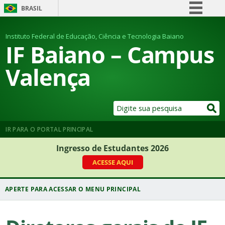
BRASIL
Simplifique!
Instituto Federal de Educação, Ciência e Tecnologia Baiano
Comunica BR
IF Baiano – Campus
Participe
Valença
Acesso à informação
Legislação
Canais
IR PARA O PORTAL PRINCIPAL
Ingresso de Estudantes 2026
ACESSE AQUI