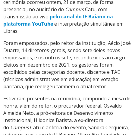
cerimônia ocorreu ontem, 21 de março, de forma
presencial, no auditório do
Campus
Catu, com
transmissão ao vivo
pelo canal do IF Baiano na
plataforma YouTube
e interpretação simultânea em
Libras.
Foram empossados, pelo reitor da instituição, Aécio José
Duarte, 14 diretores-gerais, sendo sete deles novos
empossados, e os outros sete, reconduzidos ao cargo.
Eleitos em dezembro de 2021, os gestores foram
escolhidos pelas categorias docente, discente e TAE
(técnicos administrativos em educação) em votação
paritária, que reelegeu também o atual reitor.
Estiveram presentes na cerimônia, compondo a mesa de
honra, além do reitor, o procurador federal, Osvaldo
Almeida Neto, a pró-reitora de Desenvolvimento
Institucional, Hildonice Batista, a ex-diretora
do
Campus
Catu e anfitriã do evento, Sandra Cerqueira,
o diretor executivo do IF Baiano, Marcelito Trindade, o