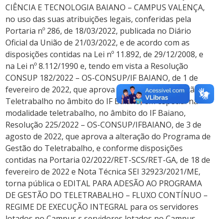
CIÊNCIA E TECNOLOGIA BAIANO – CAMPUS VALENÇA,
no uso das suas atribuições legais, conferidas pela
Portaria nº 286, de 18/03/2022, publicada no Diário
Oficial da União de 21/03/2022, e de acordo com as
disposições contidas na Lei nº 11.892, de 29/12/2008, e
na Lei nº 8.112/1990 e, tendo em vista a Resolução
CONSUP 182/2022 – OS-CONSUP/IF BAIANO, de 1 de
fevereiro de 2022, que aprova o Programa de Gestão do
Teletrabalho no âmbito do IF Baiano, em especial na
modalidade teletrabalho, no âmbito do IF Baiano,
Resolução 225/2022 – OS-CONSUP/IFBAIANO, de 3 de
agosto de 2022, que aprova a alteração do Programa de
Gestão do Teletrabalho, e conforme disposições
contidas na Portaria 02/2022/RET-SCS/RET-GA, de 18 de
fevereiro de 2022 e Nota Técnica SEI 32923/2021/ME,
torna pública o EDITAL PARA ADESÃO AO PROGRAMA
DE GESTÃO DO TELETRABALHO – FLUXO CONTÍNUO –
REGIME DE EXECUÇÃO INTEGRAL para os servidores
lotados no Campus s servidores lotados no Campus