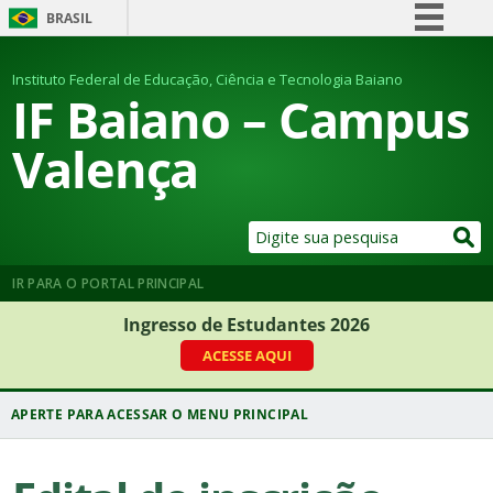
BRASIL
Simplifique!
Instituto Federal de Educação, Ciência e Tecnologia Baiano
Comunica BR
IF Baiano – Campus
Participe
Valença
Acesso à informação
Legislação
Canais
IR PARA O PORTAL PRINCIPAL
Ingresso de Estudantes 2026
ACESSE AQUI