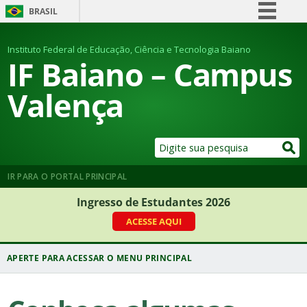
BRASIL
Simplifique!
Instituto Federal de Educação, Ciência e Tecnologia Baiano
Comunica BR
IF Baiano – Campus
Participe
Valença
Acesso à informação
Legislação
Canais
IR PARA O PORTAL PRINCIPAL
Ingresso de Estudantes 2026
ACESSE AQUI