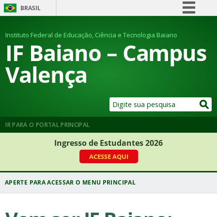
BRASIL
Simplifique!
Instituto Federal de Educação, Ciência e Tecnologia Baiano
Comunica BR
IF Baiano – Campus
Participe
Valença
Acesso à informação
Legislação
Canais
IR PARA O PORTAL PRINCIPAL
Ingresso de Estudantes 2026
ACESSE AQUI