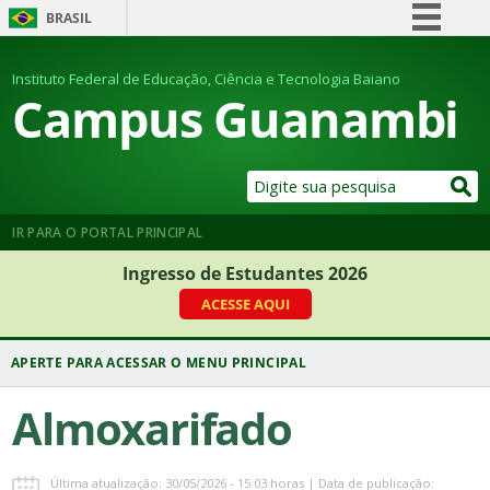
BRASIL
Simplifique!
Instituto Federal de Educação, Ciência e Tecnologia Baiano
Comunica BR
Campus Guanambi
Participe
Acesso à informação
Legislação
Canais
IR PARA O PORTAL PRINCIPAL
Ingresso de Estudantes 2026
ACESSE AQUI
Almoxarifado
Última atualização: 30/05/2026 - 15:03 horas | Data de publicação: