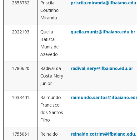
2355782
Priscila
priscila.miranda@ifbaiano.edu.
Coutinho
Miranda
2022193
Queila
queila.muniz@ifbaiano.edu.br
Batista
Muniz de
Azevedo
1780620
Radival da
radival.nery@ifbaiano.edu.br
Costa Nery
Junior
1033441
Raimundo
raimundo.santos@ifbaiano.edu.
Francisco
dos Santos
Filho
1755061
Reinaldo
reinaldo.cotrim@ifbaiano.edu.b