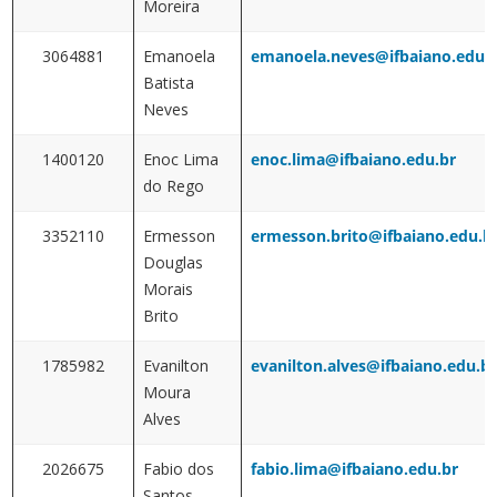
Moreira
3064881
Emanoela
emanoela.neves@ifbaiano.edu.
Batista
Neves
1400120
Enoc Lima
enoc.lima@ifbaiano.edu.br
do Rego
3352110
Ermesson
ermesson.brito@ifbaiano.edu.b
Douglas
Morais
Brito
1785982
Evanilton
evanilton.alves@ifbaiano.edu.b
Moura
Alves
2026675
Fabio dos
fabio.lima@ifbaiano.edu.br
Santos