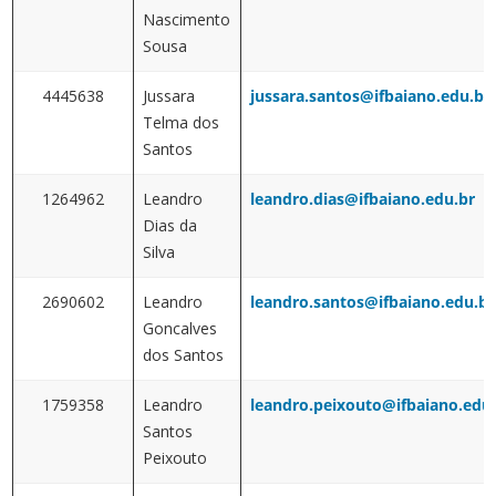
Nascimento
Sousa
4445638
Jussara
jussara.santos@ifbaiano.edu.br
Telma dos
Santos
1264962
Leandro
leandro.dias@ifbaiano.edu.br
Dias da
Silva
2690602
Leandro
leandro.santos@ifbaiano.edu.br
Goncalves
dos Santos
1759358
Leandro
leandro.peixouto@ifbaiano.edu
Santos
Peixouto