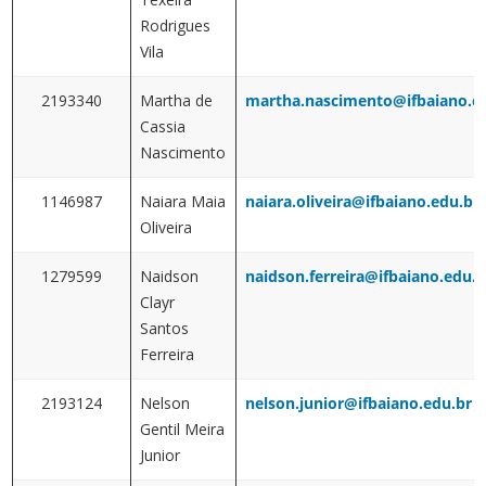
Rodrigues
Vila
2193340
Martha de
martha.nascimento@ifbaiano.e
Cassia
Nascimento
1146987
Naiara Maia
naiara.oliveira@ifbaiano.edu.br
Oliveira
1279599
Naidson
naidson.ferreira@ifbaiano.edu.b
Clayr
Santos
Ferreira
2193124
Nelson
nelson.junior@ifbaiano.edu.br
Gentil Meira
Junior