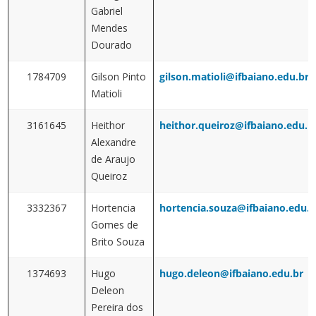
Gabriel
Mendes
Dourado
1784709
Gilson Pinto
gilson.matioli@ifbaiano.edu.br
Matioli
3161645
Heithor
heithor.queiroz@ifbaiano.edu.b
Alexandre
de Araujo
Queiroz
3332367
Hortencia
hortencia.souza@ifbaiano.edu.b
Gomes de
Brito Souza
1374693
Hugo
hugo.deleon@ifbaiano.edu.br
Deleon
Pereira dos