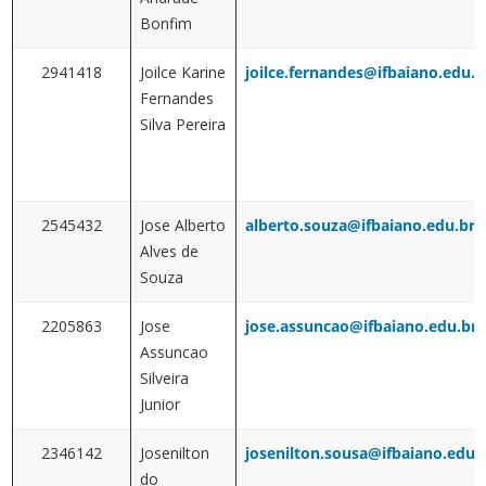
Bonfim
2941418
Joilce Karine
joilce.fernandes@ifbaiano.edu.b
Fernandes
Silva Pereira
2545432
Jose Alberto
alberto.souza@ifbaiano.edu.br
Alves de
Souza
2205863
Jose
jose.assuncao@ifbaiano.edu.br
Assuncao
Silveira
Junior
2346142
Josenilton
josenilton.sousa@ifbaiano.edu.
do