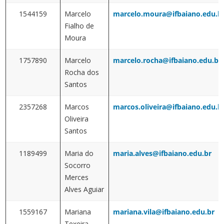
1544159
Marcelo
marcelo.moura@ifbaiano.edu.b
Fialho de
Moura
1757890
Marcelo
marcelo.rocha@ifbaiano.edu.br
Rocha dos
Santos
2357268
Marcos
marcos.oliveira@ifbaiano.edu.b
Oliveira
Santos
1189499
Maria do
maria.alves@ifbaiano.edu.br
Socorro
Merces
Alves Aguiar
1559167
Mariana
mariana.vila@ifbaiano.edu.br
Texeira