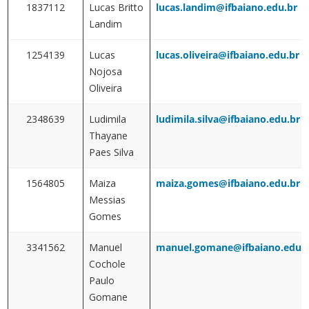
1837112
Lucas Britto
lucas.landim@ifbaiano.edu.br
Landim
1254139
Lucas
lucas.oliveira@ifbaiano.edu.br
Nojosa
Oliveira
2348639
Ludimila
ludimila.silva@ifbaiano.edu.br
Thayane
Paes Silva
1564805
Maiza
maiza.gomes@ifbaiano.edu.br
Messias
Gomes
3341562
Manuel
manuel.gomane@ifbaiano.edu.
Cochole
Paulo
Gomane