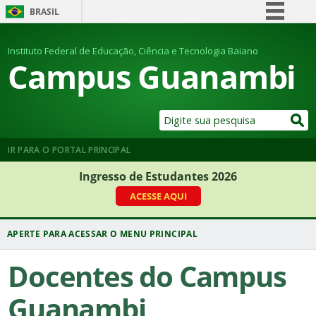
BRASIL
Simplifique!
Instituto Federal de Educação, Ciência e Tecnologia Baiano
Comunica BR
Campus Guanambi
Participe
Acesso à informação
Legislação
Canais
IR PARA O PORTAL PRINCIPAL
Ingresso de Estudantes 2026
ACESSE AQUI
Docentes do Campus
Guanambi