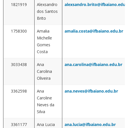
1821919
Alexsandro
alexsandro.brito@ifbaiano.edu.
dos Santos
Brito
1758300
Amalia
amalia.costa@ifbaiano.edu.br
Michelle
Gomes
Costa
3033438
Ana
ana.carolina@ifbaiano.edu.br
Carolina
Oliveira
3362598
Ana
ana.neves@ifbaiano.edu.br
Caroline
Neves da
Silva
3361177
Ana Lucia
ana.lucia@ifbaiano.edu.br