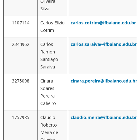
Oliveira
Silva
1107114
Carlos Elizio
carlos.cotrim@ifbaiano.edu.br
Cotrim
2344962
Carlos
carlos.saraiva@ifbaiano.edu.br
Ramon
Santiago
Saraiva
3275098
Cinara
cinara.pereira@ifbaiano.edu.br
Soares
Pereira
Cafieiro
1757985
Claudio
claudio.meira@ifbaiano.edu.br
Roberto
Meira de
Oliveira