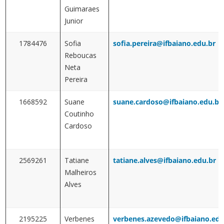
Guimaraes
Junior
1784476
Sofia
sofia.pereira@ifbaiano.edu.br
Reboucas
Neta
Pereira
1668592
Suane
suane.cardoso@ifbaiano.edu.br
Coutinho
Cardoso
2569261
Tatiane
tatiane.alves@ifbaiano.edu.br
Malheiros
Alves
2195225
Verbenes
verbenes.azevedo@ifbaiano.edu