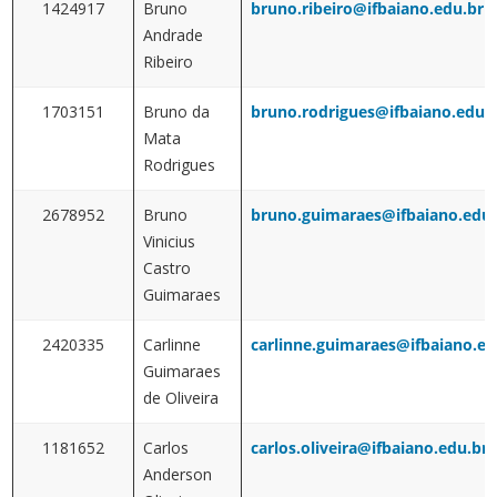
1424917
Bruno
bruno.ribeiro@ifbaiano.edu.br
Andrade
Ribeiro
1703151
Bruno da
bruno.rodrigues@ifbaiano.edu.
Mata
Rodrigues
2678952
Bruno
bruno.guimaraes@ifbaiano.edu.
Vinicius
Castro
Guimaraes
2420335
Carlinne
carlinne.guimaraes@ifbaiano.ed
Guimaraes
de Oliveira
1181652
Carlos
carlos.oliveira@ifbaiano.edu.br
Anderson