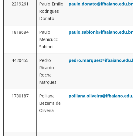
2219261
Paulo Emilio
paulo.donato@ifbaiano.edu.br
Rodrigues
Donato
1818684
Paulo
paulo.sabioni@ifbaiano.edu.br
Menicucci
Sabioni
4420455
Pedro
pedro.marques@ifbaiano.edu.b
Ricardo
Rocha
Marques
1780187
Polliana
polliana.oliveira@ifbaiano.edu.b
Bezerra de
Oliveira