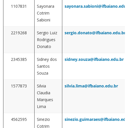
1107831
Sayonara
sayonara.sabioni@ifbaiano.edu.
Cotrim
Sabioni
2219268
Sergio Luiz
sergio.donato@ifbaiano.edu.br
Rodrigues
Donato
2345385
Sidney dos
sidney.souza@ifbaiano.edu.br
Santos
Souza
1577873
Silvia
silvia.lima@ifbaiano.edu.br
Claudia
Marques
Lima
4562595
Sinezio
sinezio.guimaraes@ifbaiano.edu
Cotrim