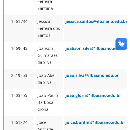
Ferreira
Santana
1261734
Jessica
jessica.santos@ifbaiano.edu.br
Ferreira dos
Santos
1669045
Joabson
joabson.silva@ifbaiano.edu.br
Guimaraes
da Silva
2219253
Joao Abel
joao.silva@ifbaiano.edu.br
da Silva
1203255
Joao Paulo
joao.gloria@ifbaiano.edu.br
Barbosa
Gloria
1261824
Joice
joice.bonfim@ifbaiano.edu.br
Andrade