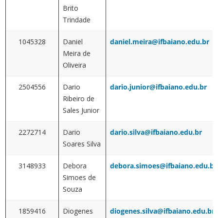
Brito
Trindade
1045328
Daniel
daniel.meira@ifbaiano.edu.br
Meira de
Oliveira
2504556
Dario
dario.junior@ifbaiano.edu.br
Ribeiro de
Sales Junior
2272714
Dario
dario.silva@ifbaiano.edu.br
Soares Silva
3148933
Debora
debora.simoes@ifbaiano.edu.br
Simoes de
Souza
1859416
Diogenes
diogenes.silva@ifbaiano.edu.br