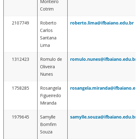
Monteiro
Cotrim
2107749
Roberto
roberto.lima@ifbaiano.edu.br
Carlos
Santana
Lima
1312423
Romulo de
romulo.nunes@ifbaiano.edu.br
Oliveira
Nunes
1758285
Rosangela
rosangela.miranda@ifbaiano.ed
Figueiredo
Miranda
1979645
Samylle
samylle.souza@ifbaiano.edu.br
Bomfim
Souza