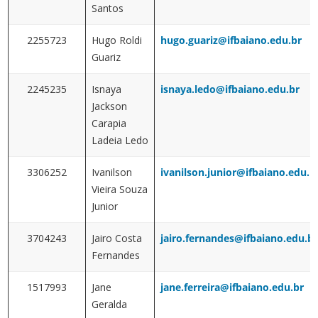
Santos
2255723
Hugo Roldi
hugo.guariz@ifbaiano.edu.br
Guariz
2245235
Isnaya
isnaya.ledo@ifbaiano.edu.br
Jackson
Carapia
Ladeia Ledo
3306252
Ivanilson
ivanilson.junior@ifbaiano.edu.b
Vieira Souza
Junior
3704243
Jairo Costa
jairo.fernandes@ifbaiano.edu.b
Fernandes
1517993
Jane
jane.ferreira@ifbaiano.edu.br
Geralda