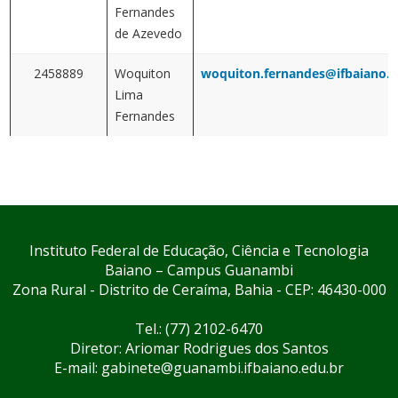
Fernandes
de Azevedo
2458889
Woquiton
woquiton.fernandes@ifbaiano.e
Lima
Fernandes
Instituto Federal de Educação, Ciência e Tecnologia
Baiano – Campus Guanambi
Zona Rural - Distrito de Ceraíma, Bahia - CEP: 46430-000
Tel.: (77) 2102-6470
Diretor: Ariomar Rodrigues dos Santos
E-mail: gabinete@guanambi.ifbaiano.edu.br