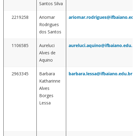
Santos Silva
2219258
Ariomar
ariomar.rodrigues@ifbaiano.edu
Rodrigues
dos Santos
1106585
Aureluci
aureluci.aquino@ifbaiano.edu.b
Alves de
Aquino
2963345
Barbara
barbara.lessa@ifbaiano.edu.br
Katharinne
Alves
Borges
Lessa