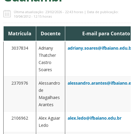
Última atualização: 23/02/2026 - 22:43 horas | Data de publicação:
10/04/2012 - 12:15 horas
Matrícula
Docente
E-mail para Contato
3037834
Adriany
adriany.soares@ifbaiano.edu.br
Thatcher
Castro
Soares
2370976
Alessandro
alessandro.arantes@ifbaiano.ed
de
Magalhaes
Arantes
2106962
Alex Aguiar
alex.ledo@ifbaiano.edu.br
Ledo