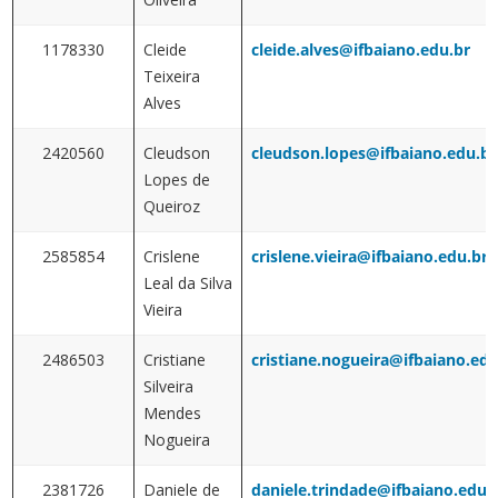
1178330
Cleide
cleide.alves@ifbaiano.edu.br
Teixeira
Alves
2420560
Cleudson
cleudson.lopes@ifbaiano.edu.br
Lopes de
Queiroz
2585854
Crislene
crislene.vieira@ifbaiano.edu.br
Leal da Silva
Vieira
2486503
Cristiane
cristiane.nogueira@ifbaiano.edu
Silveira
Mendes
Nogueira
2381726
Daniele de
daniele.trindade@ifbaiano.edu.