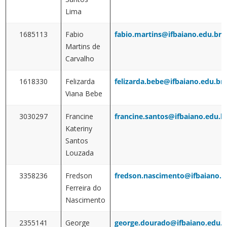
Lima
1685113
Fabio
fabio.martins@ifbaiano.edu.br
Martins de
Carvalho
1618330
Felizarda
felizarda.bebe@ifbaiano.edu.br
Viana Bebe
3030297
Francine
francine.santos@ifbaiano.edu.b
Kateriny
Santos
Louzada
3358236
Fredson
fredson.nascimento@ifbaiano.e
Ferreira do
Nascimento
2355141
George
george.dourado@ifbaiano.edu.b