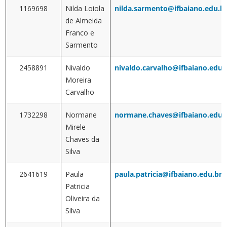
1169698
Nilda Loiola
nilda.sarmento@ifbaiano.edu.b
de Almeida
Franco e
Sarmento
2458891
Nivaldo
nivaldo.carvalho@ifbaiano.edu.
Moreira
Carvalho
1732298
Normane
normane.chaves@ifbaiano.edu.
Mirele
Chaves da
Silva
2641619
Paula
paula.patricia@ifbaiano.edu.br
Patricia
Oliveira da
Silva