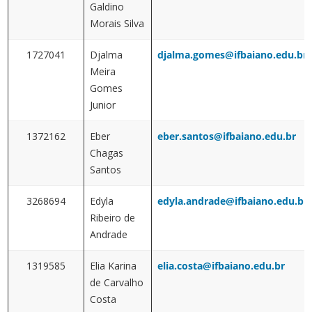
Galdino
Morais Silva
1727041
Djalma
djalma.gomes@ifbaiano.edu.br
Meira
Gomes
Junior
1372162
Eber
eber.santos@ifbaiano.edu.br
Chagas
Santos
3268694
Edyla
edyla.andrade@ifbaiano.edu.br
Ribeiro de
Andrade
1319585
Elia Karina
elia.costa@ifbaiano.edu.br
de Carvalho
Costa