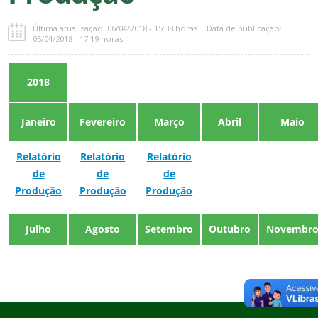
Última atualização: 06/04/2018 - 15:38 horas | Data de publicação:
05/04/2018 - 17:19 horas
2018
Janeiro
Fevereiro
Março
Abril
Maio
Relatório
Relatório
Relatório
de
de
de
Produção
Produção
Produção
Julho
Agosto
Setembro
Outubro
Novembr