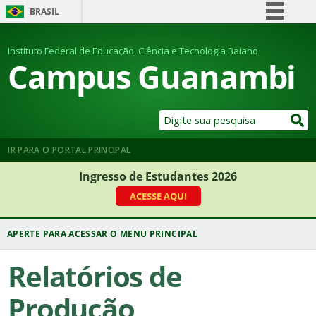
BRASIL
Simplifique!
Instituto Federal de Educação, Ciência e Tecnologia Baiano
Comunica BR
Campus Guanambi
Participe
Acesso à informação
Legislação
Canais
IR PARA O PORTAL PRINCIPAL
Ingresso de Estudantes 2026
ACESSE AQUI
Relatórios de
Produção