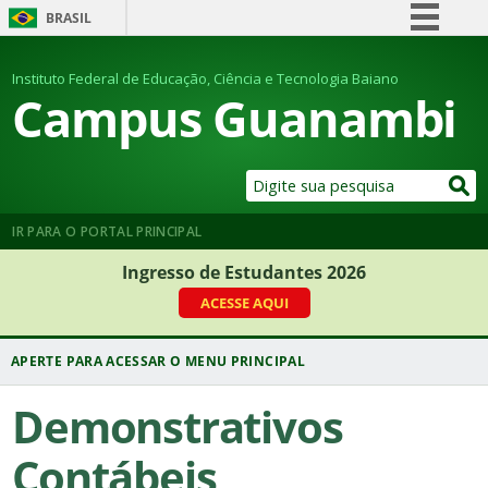
BRASIL
Simplifique!
Instituto Federal de Educação, Ciência e Tecnologia Baiano
Comunica BR
Campus Guanambi
Participe
Acesso à informação
Legislação
Canais
IR PARA O PORTAL PRINCIPAL
Ingresso de Estudantes 2026
ACESSE AQUI
Demonstrativos
Contábeis