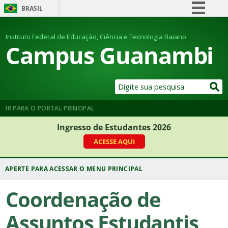
BRASIL
Simplifique!
Instituto Federal de Educação, Ciência e Tecnologia Baiano
Comunica BR
Campus Guanambi
Participe
Acesso à informação
Legislação
Canais
IR PARA O PORTAL PRINCIPAL
Ingresso de Estudantes 2026
ACESSE AQUI
Coordenação de
Assuntos Estudantis