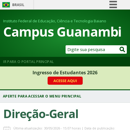
BRASIL
Simplifique!
Instituto Federal de Educação, Ciência e Tecnologia Baiano
Comunica BR
Campus Guanambi
Participe
Acesso à informação
Legislação
Canais
IR PARA O PORTAL PRINCIPAL
Ingresso de Estudantes 2026
ACESSE AQUI
Direção-Geral
Última atualização: 30/05/2026 - 15:07 horas | Data de publicação: