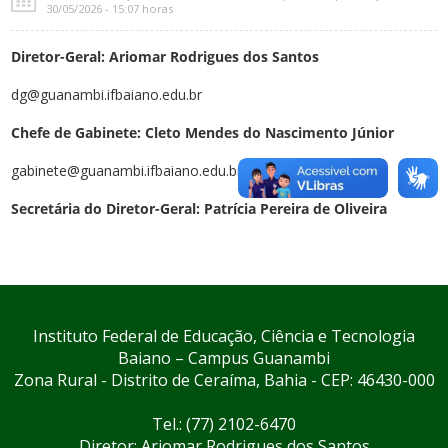
30/05/2026 - 15:07 horas
Diretor-Geral: Ariomar Rodrigues dos Santos
dg@guanambi.ifbaiano.edu.br
Chefe de Gabinete: Cleto Mendes do Nascimento Júnior
gabinete@guanambi.ifbaiano.edu.br
Secretária do Diretor-Geral: Patrícia Pereira de Oliveira
Instituto Federal de Educação, Ciência e Tecnologia
Baiano – Campus Guanambi
Zona Rural - Distrito de Ceraíma, Bahia - CEP: 46430-000
Tel.: (77) 2102-6470
Diretor: Ariomar Rodrigues dos Santos