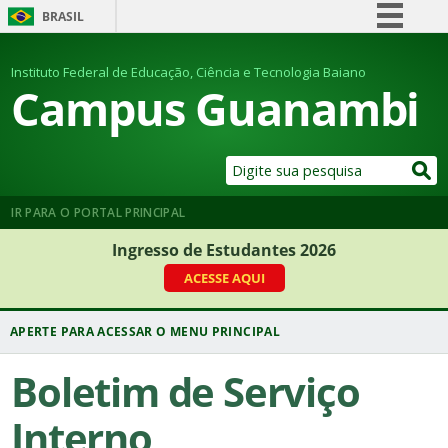
BRASIL
Simplifique!
Instituto Federal de Educação, Ciência e Tecnologia Baiano
Comunica BR
Campus Guanambi
Participe
Acesso à informação
Legislação
Canais
IR PARA O PORTAL PRINCIPAL
Ingresso de Estudantes 2026
ACESSE AQUI
Boletim de Serviço
Interno