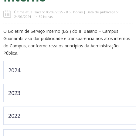
Última atualização: 05/08/2025 - 8:53 horas | Data de publicação:
24/01/2024 - 14:59 horas
O Boletim de Serviço Interno (BSI) do IF Baiano – Campus
Guanambi visa dar publicidade e transparência aos atos internos
do Campus, conforme reza os princípios da Administração
Pública.
2024
Janeiro
2023
Portarias:
01
|
02
|
03
|
04
|
05
Janeiro
2022
Portarias:
01
|
02
|
03
|
04
|
05
|
06
Diárias
Janeiro