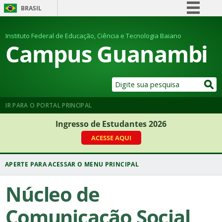
BRASIL
Simplifique!
Instituto Federal de Educação, Ciência e Tecnologia Baiano
Comunica BR
Campus Guanambi
Participe
Acesso à informação
Legislação
Canais
IR PARA O PORTAL PRINCIPAL
Ingresso de Estudantes 2026
ACESSE AQUI
Núcleo de
Comunicação Social