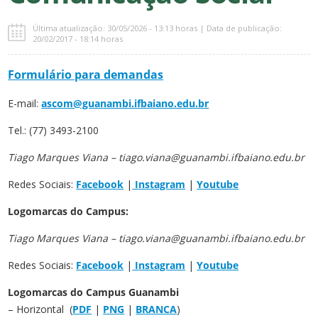
Última atualização: 30/05/2026 - 13:13 horas | Data de publicação:
20/02/2017 - 18:14 horas
Formulário para demandas
E-mail:
ascom@guanambi.ifbaiano.edu.br
Tel.: (77) 3493-2100
Tiago Marques Viana – tiago.viana@guanambi.ifbaiano.edu.br
Redes Sociais:
Facebook
|
Instagram
|
Youtube
Logomarcas do Campus:
Tiago Marques Viana – tiago.viana@guanambi.ifbaiano.edu.br
Redes Sociais:
Facebook
|
Instagram
|
Youtube
Logomarcas do
Campus Guanambi
– Horizontal (
PDF
|
PNG
|
BRANCA
)