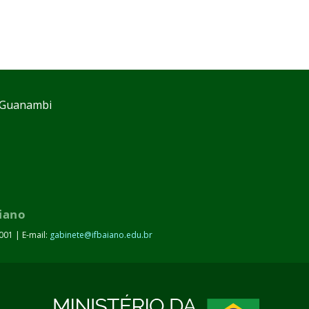
s Guanambi
aiano
001 | E-mail:
gabinete@ifbaiano.edu.br