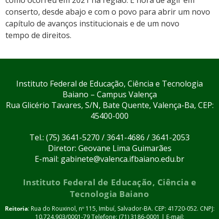
conserto, desde abajo e com o povo para abrir um novo
capítulo de avanços institucionais e de um novo
tempo de direitos.
Instituto Federal de Educação, Ciência e Tecnologia
Baiano – Campus Valença
Rua Glicério Tavares, S/N, Bate Quente, Valença-Ba, CEP:
45400-000
Tel.: (75) 3641-5270 / 3641-4686 / 3641-2053
Diretor: Geovane Lima Guimarães
E-mail: gabinete@valenca.ifbaiano.edu.br
Instituto Federal de Educação, Ciência e
Tecnologia Baiano
Reitoria
: Rua do Rouxinol, nº 115, Imbuí, Salvador-BA. CEP: 41720-052. CNPJ:
10.724.903/0001-79 Telefone: (71) 3186-0001 | E-mail: