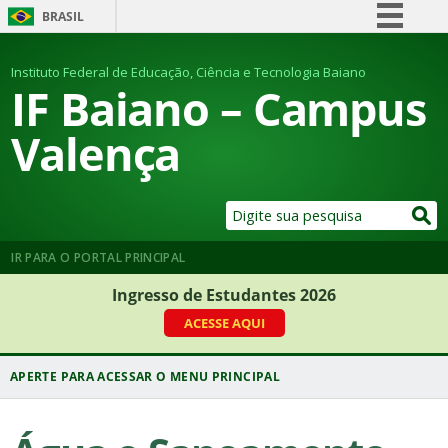
BRASIL
Simplifique!
Instituto Federal de Educação, Ciência e Tecnologia Baiano
Comunica BR
IF Baiano – Campus
Participe
Valença
Acesso à informação
Legislação
Canais
IR PARA O PORTAL PRINCIPAL
Ingresso de Estudantes 2026
ACESSE AQUI