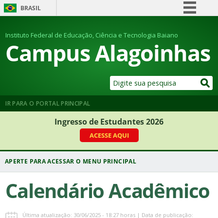
BRASIL
Simplifique!
Instituto Federal de Educação, Ciência e Tecnologia Baiano
Comunica BR
Campus Alagoinhas
Participe
Acesso à informação
Legislação
Canais
IR PARA O PORTAL PRINCIPAL
Ingresso de Estudantes 2026
ACESSE AQUI
Calendário Acadêmico
Última atualização: 30/06/2025 - 18:27 horas | Data de publicação: