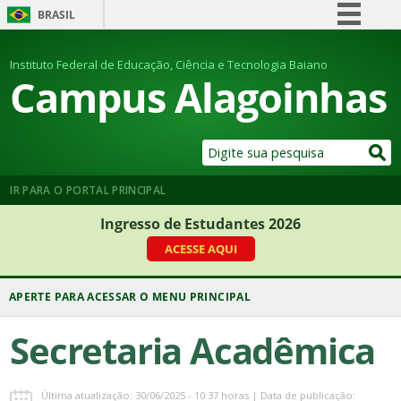
BRASIL
Simplifique!
Instituto Federal de Educação, Ciência e Tecnologia Baiano
Comunica BR
Campus Alagoinhas
Participe
Acesso à informação
Legislação
Canais
IR PARA O PORTAL PRINCIPAL
Ingresso de Estudantes 2026
ACESSE AQUI
Secretaria Acadêmica
Última atualização: 30/06/2025 - 10:37 horas | Data de publicação: