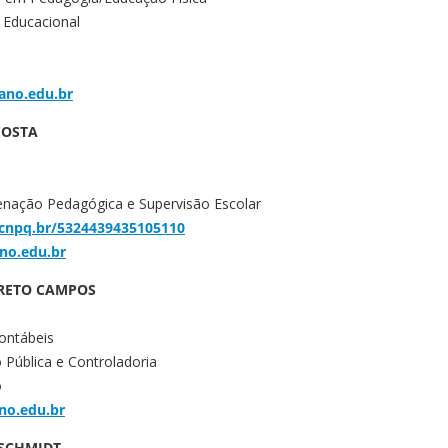
o Educacional
ano.edu.br
COSTA
a
enação Pedagógica e Supervisão Escolar
s.cnpq.br/5324439435105110
ano.edu.br
RRETO CAMPOS
ontábeis
 Pública e Controladoria
o
no.edu.br
 SCHMIDT