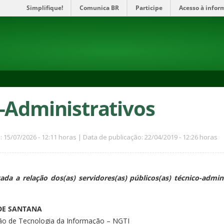
Simplifique!
Comunica BR
Participe
Acesso à infor
-Administrativos
: 15/07/2026 - 12:11 horas | Data de publicação: 22/04/2019 - 12:26 horas
ada a relação dos(as) servidores(as) públicos(as) técnico-admi
DE SANTANA
tão de Tecnologia da Informação – NGTI