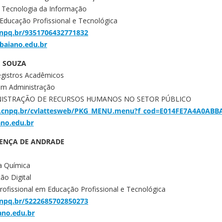
 Tecnologia da Informação
Educação Profissional e Tecnológica
.cnpq.br/9351706432771832
baiano.edu.br
E SOUZA
Registros Acadêmicos
em Administração
MINISTRAÇÃO DE RECURSOS HUMANOS NO SETOR PÚBLICO
.cnpq.br/cvlattesweb/PKG_MENU.menu?f_cod=E014FE7A4A0ABB
ano.edu.br
ENÇA DE ANDRADE
a Química
ão Digital
ofissional em Educação Profissional e Tecnológica
.cnpq.br/5222685702850273
ano.edu.br