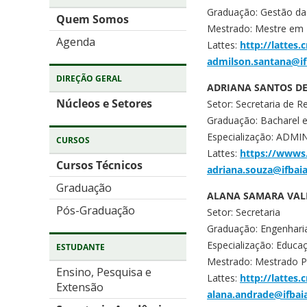
Graduação: Gestão da
Quem Somos
Mestrado: Mestre em 
Agenda
Lattes:
http://lattes
admilson.santana@if
DIREÇÃO GERAL
ADRIANA SANTOS D
Núcleos e Setores
Setor: Secretaria de 
Graduação: Bacharel 
Especialização: AD
CURSOS
Lattes:
https://wwws
Cursos Técnicos
adriana.souza@ifbai
Graduação
ALANA SAMARA VAL
Pós-Graduação
Setor: Secretaria
Graduação: Engenhari
Especialização: Educaç
ESTUDANTE
Mestrado: Mestrado Pr
Ensino, Pesquisa e
Lattes:
http://lattes
Extensão
alana.andrade@ifbai