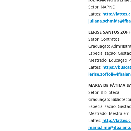
Setor: NAPNE
Lattes:
http://lattes
juliana.schmidt@ifba
LERISE SANTOS ZÓFF
Setor: Contratos
Graduação: Administr
Especialização: Gestã
Mestrado: Educação Pr
Lattes:
https://busca
lerise.zoffoli@ifbaia
MARIA DE FÁTIMA S
Setor: Biblioteca
Graduação: Bibliotec
Especialização: Gest
Mestrado: Mestra em 
Lattes:
http://lattes
maria.lima@ifbaiano