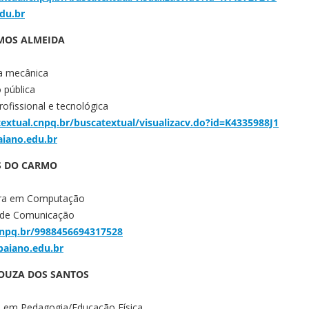
edu.br
MOS ALMEIDA
a mecânica
 pública
ofissional e tecnológica
textual.cnpq.br/buscatextual/visualizacv.do?id=K4335988J1
aiano.edu.br
S DO CARMO
ura em Computação
s de Comunicação
.cnpq.br/9988456694317528
baiano.edu.br
SOUZA DOS SANTOS
o em Pedagogia/Educação Física