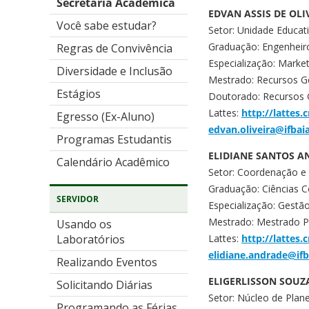
Secretaria Acadêmica
EDVAN ASSIS DE OLI
Você sabe estudar?
Setor: Unidade Educa
Graduação: Engenhei
Regras de Convivência
Especialização: Marke
Diversidade e Inclusão
Mestrado: Recursos G
Estágios
Doutorado: Recursos 
Lattes:
http://lattes
Egresso (Ex-Aluno)
edvan.oliveira@ifbai
Programas Estudantis
ELIDIANE SANTOS A
Calendário Acadêmico
Setor: Coordenação e 
Graduação: Ciências C
SERVIDOR
Especialização: Gestão
Mestrado: Mestrado Pr
Usando os
Lattes:
http://lattes
Laboratórios
elidiane.andrade@ifb
Realizando Eventos
ELIGERLISSON SOUZ
Solicitando Diárias
Setor: Núcleo de Plan
Programando as Férias