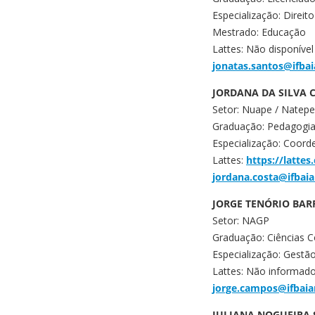
Especialização: Direit
Mestrado: Educação
Lattes: Não disponível
jonatas.santos@ifbai
JORDANA DA SILVA 
Setor: Nuape / Natepe
Graduação: Pedagogi
Especialização: Coord
Lattes:
https://latte
jordana.costa@ifbai
JORGE TENÓRIO BA
Setor: NAGP
Graduação: Ciências C
Especialização: Gestão
Lattes: Não informad
jorge.campos@ifbaia
JULIANA NOGUEIRA