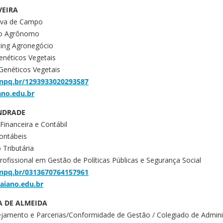
VEIRA
tiva de Campo
ro Agrônomo
ting Agronegócio
enéticos Vegetais
Genéticos Vegetais
.cnpq.br/1293933020293587
ano.edu.br
NDRADE
Financeira e Contábil
ontábeis
 Tributária
ofissional em Gestão de Políticas Públicas e Segurança Social
.cnpq.br/0313670764157961
aiano.edu.br
A DE ALMEIDA
ejamento e Parcerias/Conformidade de Gestão / Colegiado de Admin