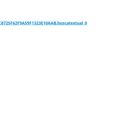
E9C8725F62F9A59F1323E10AAB.buscatextual_0