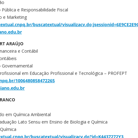
ão
 Pública e Responsabilidade Fiscal
o e Marketing
textual.cnpq.br/buscatextual/visualizacv.do;jsessionid=6E9CE2
ano.edu.br
RT ARAÚJO
nanceira e Contábil
ontábeis
ão Governamental
rofissional em Educação Profissional e Tecnológica – PROFEPT
.cnpq.br/1006480858472265
iano.edu.br
 FRANCO
do em Química Ambiental
raduação Lato Sensu em Ensino de Biologia e Química
 Química
extual.cnpq.br/buscatextual/visualizacv.do?id=K4437272Y3