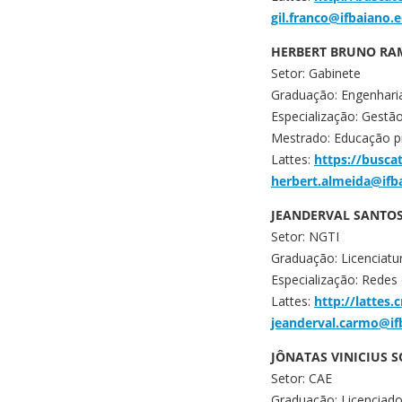
gil.franco@ifbaiano.
HERBERT BRUNO RA
Setor: Gabinete
Graduação: Engenhari
Especialização: Gestão
Mestrado: Educação pr
Lattes:
https://busca
herbert.almeida@ifb
JEANDERVAL SANTO
Setor: NGTI
Graduação: Licenciat
Especialização: Rede
Lattes:
http://lattes
jeanderval.carmo@if
JÔNATAS VINICIUS 
Setor: CAE
Graduação: Licenciad