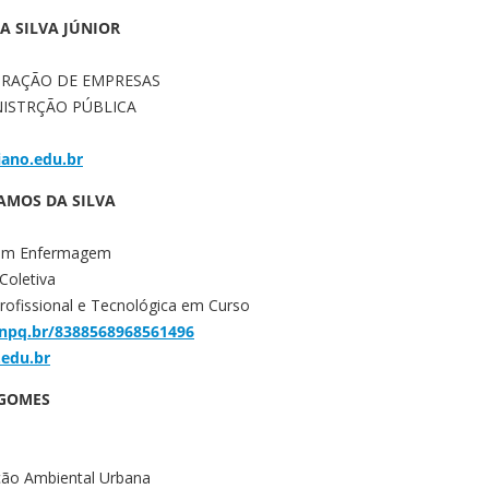
A SILVA JÚNIOR
STRAÇÃO DE EMPRESAS
INISTRÇÃO PÚBLICA
iano.edu.br
AMOS DA SILVA
 em Enfermagem
Coletiva
ofissional e Tecnológica em Curso
.cnpq.br/8388568968561496
.edu.br
 GOMES
ção Ambiental Urbana