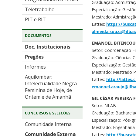
Graduação: Admistraç
Teletrabalho
Especialização: Gestão
Mestrado: Admistraçã
PIT e RIT
Lattes:
https://busca
almeida.souza@ifbai
DOCUMENTOS
EMANOEL BITENCOU
Doc. Institucionais
Setor: Coordenação Fi
Pregões
Graduação: Ciências C
Especialização: Gest
Informes
Mestrado: Mestrado P
Aquilombar:
Lattes:
http://lattes
Intelectualidade Negra
emanoel.araujo@ifba
Feminina de Hoje, de
Ontem e de Amanhã
GIL CÉSAR PEREIRA
Setor: NLAB
Graduação: Bacharela
CONCURSOS E SELEÇÕES
Especialização: Pós-g
Comunidade Interna
Mestrado: Engenharia
Comunidade Externa
Lattes:
http://buscat