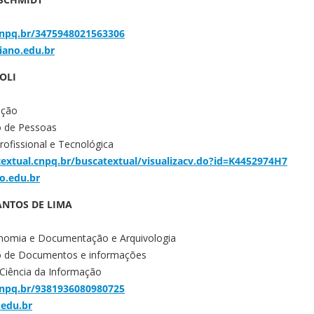
.cnpq.br/3475948021563306
iano.edu.br
OLI
ação
o de Pessoas
ofissional e Tecnológica
textual.cnpq.br/buscatextual/visualizacv.do?id=K4452974H7
no.edu.br
ANTOS DE LIMA
onomia e Documentação e Arquivologia
ão de Documentos e informações
Ciência da Informação
.cnpq.br/9381936080980725
.edu.br