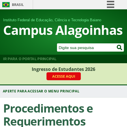
BRASIL
Simplifique!
Instituto Federal de Educação, Ciência e Tecnologia Baiano
Comunica BR
Campus Alagoinhas
Participe
Acesso à informação
Legislação
Canais
IR PARA O PORTAL PRINCIPAL
Ingresso de Estudantes 2026
ACESSE AQUI
Procedimentos e
Requerimentos