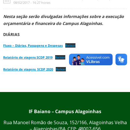
08/02/2017 - 16:27 horas
Nesta seção serão divulgadas informações sobre a execução
orçamentária e financeira do Campus Alagoinhas.
DIÁRIAS
Fluxo – Diárias, Passagens e Despesas
Baixar
Relatório de viagens SCDP 2019
Baixar
Relatório de viagens_SCDP 2020
Baixar
IF Baiano – Campus Alagoinhas
Rua Manoel Romão de Souza, 152/166, Alagoinhas Velha
– Alagoinhas/BA. CEP: 48007-656