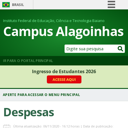
BRASIL
Simplifique!
Instituto Federal de Educação, Ciência e Tecnologia Baiano
Comunica BR
Campus Alagoinhas
Participe
Acesso à informação
Legislação
Canais
IR PARA O PORTAL PRINCIPAL
Ingresso de Estudantes 2026
ACESSE AQUI
Despesas
Última atualização: 06/11/2020 - 16:12 horas | Data de publicação: