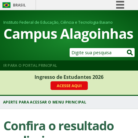
BRASIL
Simplifique!
Instituto Federal de Educação, Ciência e Tecnologia Baiano
Comunica BR
Campus Alagoinhas
Participe
Acesso à informação
Legislação
Canais
IR PARA O PORTAL PRINCIPAL
Ingresso de Estudantes 2026
ACESSE AQUI
Confira o resultado