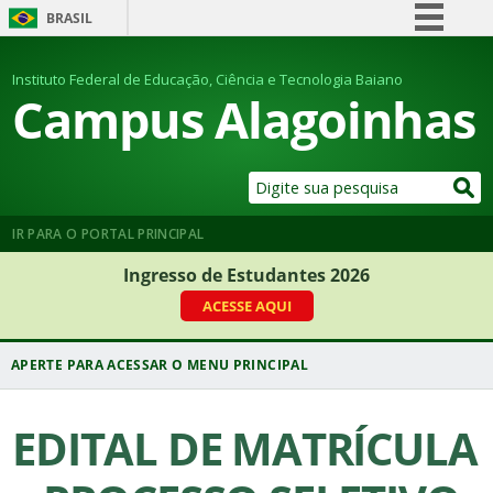
BRASIL
Simplifique!
Instituto Federal de Educação, Ciência e Tecnologia Baiano
Comunica BR
Campus Alagoinhas
Participe
Acesso à informação
Legislação
Canais
IR PARA O PORTAL PRINCIPAL
Ingresso de Estudantes 2026
ACESSE AQUI
EDITAL DE MATRÍCULA