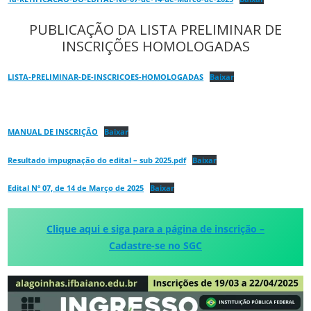
PUBLICAÇÃO DA LISTA PRELIMINAR DE
INSCRIÇÕES HOMOLOGADAS
LISTA-PRELIMINAR-DE-INSCRICOES-HOMOLOGADAS
Baixar
MANUAL DE INSCRIÇÃO
Baixar
Resultado impugnação do edital – sub 2025.pdf
Baixar
Edital Nº 07, de 14 de Março de 2025
Baixar
Clique aqui e siga para a página de inscrição –
Cadastre-se no SGC