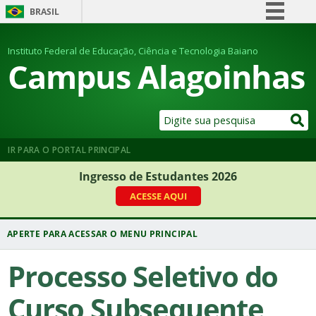
BRASIL
Simplifique!
Instituto Federal de Educação, Ciência e Tecnologia Baiano
Comunica BR
Campus Alagoinhas
Participe
Acesso à informação
Legislação
Canais
IR PARA O PORTAL PRINCIPAL
Ingresso de Estudantes 2026
ACESSE AQUI
Processo Seletivo do
Curso Subsequente