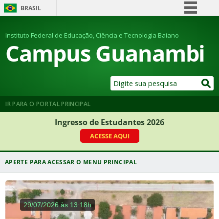
BRASIL
Simplifique!
Instituto Federal de Educação, Ciência e Tecnologia Baiano
Comunica BR
Campus Guanambi
Participe
Acesso à informação
Legislação
Canais
IR PARA O PORTAL PRINCIPAL
Ingresso de Estudantes 2026
ACESSE AQUI
29/07/2026 às 13:18h