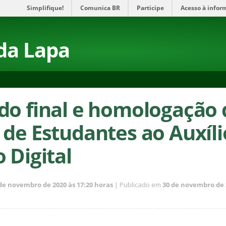
Simplifique!
Comunica BR
Participe
Acesso à infor
da Lapa
do final e homologação 
 de Estudantes ao Auxíli
 Digital
de novembro de 2020 às 17:20 horas
| Publicado em
30 de novembro de 2