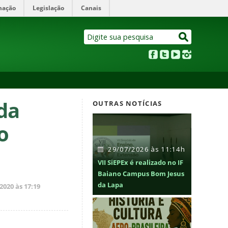
mação
Legislação
Canais
da
OUTRAS NOTÍCIAS
o
29/07/2026 às 11:14h
VII SiEPEx é realizado no IF
Baiano Campus Bom Jesus
da Lapa
020 às 17:19