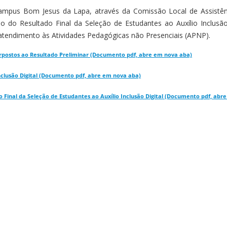
ampus Bom Jesus da Lapa, através da Comissão Local de Assistênci
 do Resultado Final da Seleção de Estudantes ao Auxílio Inclusão 
 atendimento às Atividades Pedagógicas não Presenciais (APNP).
rpostos ao Resultado Preliminar (Documento pdf, abre em nova aba)
Inclusão Digital (Documento pdf, abre em nova aba)
Final da Seleção de Estudantes ao Auxílio Inclusão Digital (Documento pdf, abr