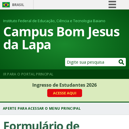
BRASIL
Simplifique!
Instituto Federal de Educação, Ciência e Tecnologia Baiano
Comunica BR
Campus Bom Jesus
Participe
da Lapa
Acesso à informação
Legislação
Canais
IR PARA O PORTAL PRINCIPAL
Ingresso de Estudantes 2026
ACESSE AQUI
Formulário de