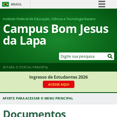
BRASIL
Simplifique!
Instituto Federal de Educação, Ciência e Tecnologia Baiano
Comunica BR
Campus Bom Jesus
Participe
da Lapa
Acesso à informação
Legislação
Canais
IR PARA O PORTAL PRINCIPAL
Ingresso de Estudantes 2026
ACESSE AQUI
Documentos