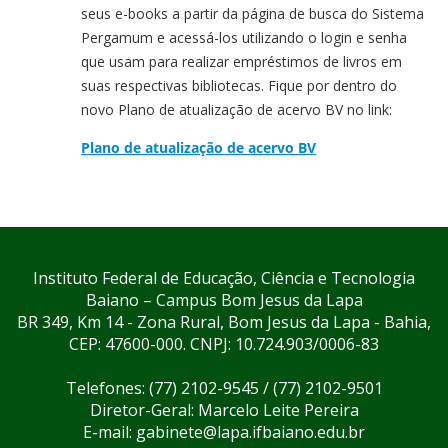
seus e-books a partir da página de busca do Sistema
Pergamum e acessá-los utilizando o login e senha
que usam para realizar empréstimos de livros em
suas respectivas bibliotecas. Fique por dentro do
novo Plano de atualização de acervo BV no link:
Plano de atualização de acervo BV
Instituto Federal de Educação, Ciência e Tecnologia
Baiano – Campus Bom Jesus da Lapa
BR 349, Km 14 - Zona Rural, Bom Jesus da Lapa - Bahia,
CEP: 47600-000. CNPJ: 10.724.903/0006-83
Telefones: (77) 2102-9545 / (77) 2102-9501
Diretor-Geral: Marcelo Leite Pereira
E-mail: gabinete@lapa.ifbaiano.edu.br