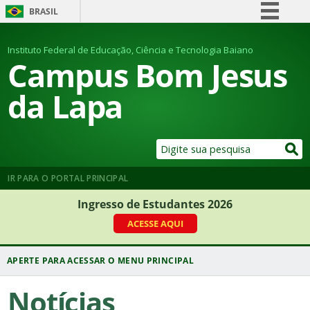
BRASIL
Simplifique!
Instituto Federal de Educação, Ciência e Tecnologia Baiano
Comunica BR
Campus Bom Jesus
Participe
da Lapa
Acesso à informação
Legislação
Canais
IR PARA O PORTAL PRINCIPAL
Ingresso de Estudantes 2026
ACESSE AQUI
Notícias