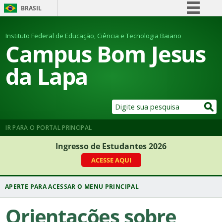
BRASIL
Simplifique!
Instituto Federal de Educação, Ciência e Tecnologia Baiano
Comunica BR
Campus Bom Jesus
Participe
da Lapa
Acesso à informação
Legislação
Canais
IR PARA O PORTAL PRINCIPAL
Ingresso de Estudantes 2026
ACESSE AQUI
Orientações sobre