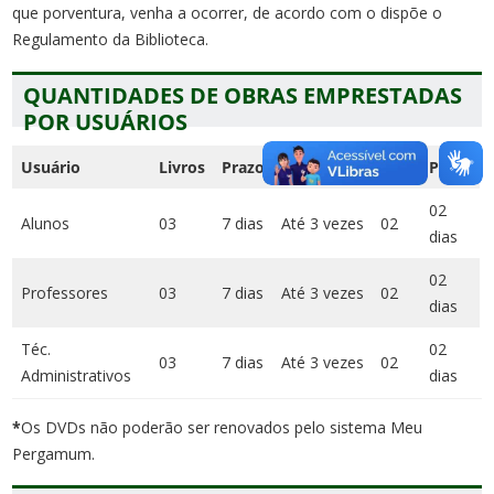
que porventura, venha a ocorrer, de acordo com o dispõe o
Regulamento da Biblioteca.
QUANTIDADES DE OBRAS EMPRESTADAS
POR USUÁRIOS
Usuário
Livros
Prazo
Renovação
DVD
Prazo
02
Alunos
03
7 dias
Até 3 vezes
02
dias
02
Professores
03
7 dias
Até 3 vezes
02
dias
Téc.
02
03
7 dias
Até 3 vezes
02
Administrativos
dias
*
Os DVDs não poderão ser renovados pelo sistema Meu
Pergamum.