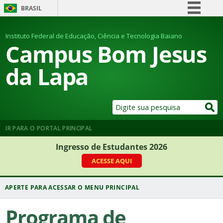
BRASIL
Simplifique!
Instituto Federal de Educação, Ciência e Tecnologia Baiano
Comunica BR
Campus Bom Jesus
Participe
da Lapa
Acesso à informação
Legislação
Canais
IR PARA O PORTAL PRINCIPAL
Ingresso de Estudantes 2026
ACESSE AQUI
Programa de