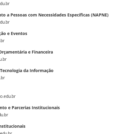
du.br
to a Pessoas com Necessidades Específicas (NAPNE)
du.br
ão e Eventos
.br
Orçamentária e Financeira
u.br
 Tecnologia da Informação
.br
no.edu.br
to e Parcerias Institucionais
du.br
nstitucionais
.edu.br