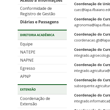
Acesso a Informações
Coordenação de Uni
Conformidade de
cuec@lapa.ifbaiano.ed
Registro de Gestão
Coordenação do Cur
Diárias e Passagens
agronomia@lapa.ifbai
Coordenação do Curs
DIRETORIA ACADÊMICA
coordenacao.gti@lapa.
Equipe
Coordenação do Curs
NATEPE
integrado.agroecologi
NAPNE
Coordenação do Curs
Egresso
integrado.agricultura@
APNP
Coordenação do Curs
subsequente.agricultur
EXTENSÃO
Coordenação do Curs
Coordenação de
integrado.informatica@
Extensão