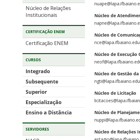
nuape@lapa.ifbaiano.e
Núcleo de Relações
Institucionais
Núcleo de Atendimen
napne@lapa.ifbaiano.e
CERTIFICAÇÃO ENEM
Núcleo de Comunicaç
nce@lapa.ifbaiano.edu
Certificação ENEM
Núcleo de Execução 
CURSOS
neof@lapa.ifbaiano.ed
Integrado
Núcleo de Gestão da
ngti@lapa.ifbaiano.edu
Subsequente
Superior
Núcleo de Licitação
licitacoes@lapa.ifbaia
Especialização
Ensino a Distância
Núcleo de Planejamen
nuppi@lapa.ifbaiano.e
SERVIDORES
Núcleo de Relações I
estagio@lapa.ifbaiano