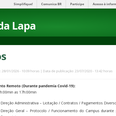
Simplifique!
Comunica BR
Participe
Acesso à infor
da Lapa
os
: 28/01/2026 - 10:09 horas | Data de publicação: 23/07/2020 - 13:42 horas
nto Remoto (Durante pandemia Covid-19):
8h:00min as 17h:00min
Direção Administrativa – Licitação / Contratos / Pagamentos Divers
Direção Geral – Protocolo / Funcionamento do Campus durante 