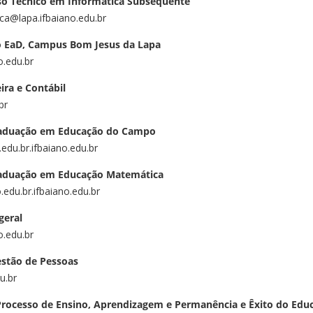
o Técnico em Informática Subsequente
ca@lapa.ifbaiano.edu.br
 EaD, Campus Bom Jesus da Lapa
o.edu.br
ra e Contábil
br
aduação em Educação do Campo
edu.br.ifbaiano.edu.br
aduação em Educação Matemática
edu.br.ifbaiano.edu.br
geral
o.edu.br
estão de Pessoas
u.br
Processo de Ensino, Aprendizagem e Permanência e Êxito do Ed