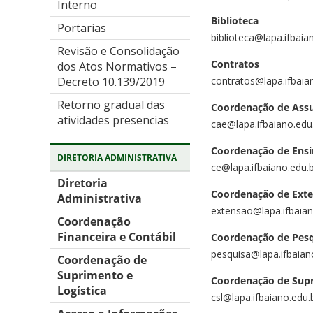
Interno
Biblioteca
Portarias
biblioteca@lapa.ifbaia
Revisão e Consolidação
Contratos
dos Atos Normativos –
contratos@lapa.ifbaia
Decreto 10.139/2019
Retorno gradual das
Coordenação de Assu
atividades presencias
cae@lapa.ifbaiano.edu
Coordenação de Ens
DIRETORIA ADMINISTRATIVA
ce@lapa.ifbaiano.edu.
Diretoria
Coordenação de Ext
Administrativa
extensao@lapa.ifbaian
Coordenação
Financeira e Contábil
Coordenação de Pes
pesquisa@lapa.ifbaian
Coordenação de
Suprimento e
Coordenação de Supr
Logística
csl@lapa.ifbaiano.edu.