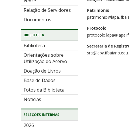
NAGP
Relação de Servidores
Patrimônio
patrimonio@lapa.ifbai
Documentos
Protocolo
protocolo.lapa@lapa.if
BIBLIOTECA
Biblioteca
Secretaria de Regist
sra@lapa.ifbaiano.edu.
Orientações sobre
Utilização do Acervo
Doação de Livros
Base de Dados
Fotos da Biblioteca
Notícias
SELEÇÕES INTERNAS
2026