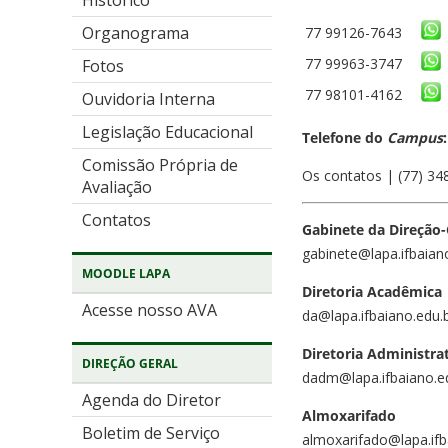
Histórico
Organograma
77 99126-7643
77 99963-3747
Fotos
77 98101-4162
Ouvidoria Interna
Legislação Educacional
Telefone do
Campus
:
Comissão Própria de
Os contatos | (77) 34
Avaliação
Contatos
Gabinete da Direção-
gabinete@lapa.ifbaian
MOODLE LAPA
Diretoria Acadêmica
Acesse nosso AVA
da@lapa.ifbaiano.edu.
Diretoria Administra
DIREÇÃO GERAL
dadm@lapa.ifbaiano.e
Agenda do Diretor
Almoxarifado
Boletim de Serviço
almoxarifado@lapa.ifb