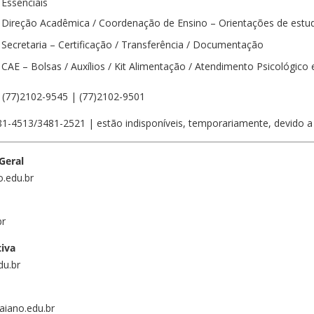
Essenciais
Direção Acadêmica / Coordenação de Ensino – Orientações de estu
Secretaria – Certificação / Transferência / Documentação
CAE – Bolsas / Auxílios / Kit Alimentação / Atendimento Psicológico
(77)2102-9545 | (77)2102-9501
81-4513/3481-2521 | estão indisponíveis, temporariamente, devido 
Geral
o.edu.br
br
tiva
du.br
aiano.edu.br