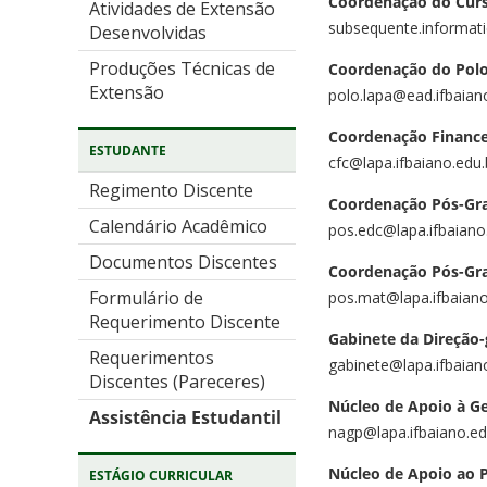
Coordenação do Curs
Atividades de Extensão
subsequente.informati
Desenvolvidas
Produções Técnicas de
Coordenação do Polo
Extensão
polo.lapa@ead.ifbaian
Coordenação Financei
ESTUDANTE
cfc@lapa.ifbaiano.edu.
Regimento Discente
Coordenação Pós-Gr
Calendário Acadêmico
pos.edc@lapa.ifbaiano.
Documentos Discentes
Coordenação Pós-Gr
Formulário de
pos.mat@lapa.ifbaiano.
Requerimento Discente
Gabinete da Direção-
Requerimentos
gabinete@lapa.ifbaian
Discentes (Pareceres)
Núcleo de Apoio à G
Assistência Estudantil
nagp@lapa.ifbaiano.ed
Núcleo de Apoio ao 
ESTÁGIO CURRICULAR