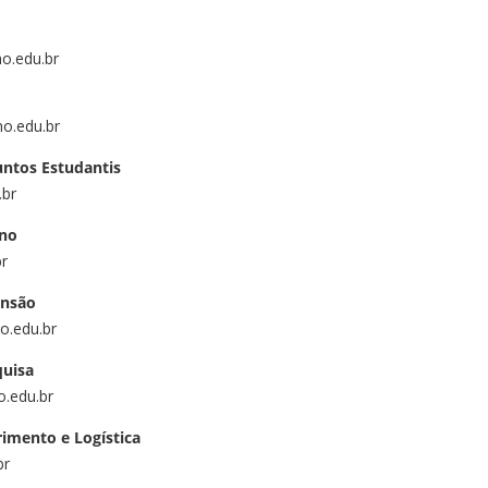
no.edu.br
no.edu.br
ntos Estudantis
.br
ino
br
ensão
o.edu.br
quisa
o.edu.br
imento e Logística
br