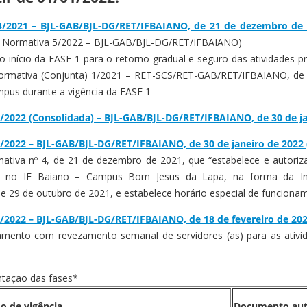
 4/2021 – BJL-GAB/BJL-DG/RET/IFBAIANO, de 21 de dezembro d
ria Normativa 5/2022 – BJL-GAB/BJL-DG/RET/IFBAIANO)
 o início da FASE 1 para o retorno gradual e seguro das atividades
ormativa (Conjunta) 1/2021 – RET-SCS/RET-GAB/RET/IFBAIANO, de 2
pus durante a vigência da FASE 1
/2022 (Consolidada) – BJL-GAB/BJL-DG/RET/IFBAIANO, de 30 de j
5/2022 – BJL-GAB/BJL-DG/RET/IFBAIANO, de 30 de janeiro de 20
mativa nº 4, de 21 de dezembro de 2021, que “estabelece e autoriz
ais no IF Baiano – Campus Bom Jesus da Lapa, na forma da In
29 de outubro de 2021, e estabelece horário especial de funcionam
/2022 – BJL-GAB/BJL-DG/RET/IFBAIANO, de 18 de fevereiro de 20
amento com revezamento semanal de servidores (as) para as ativi
tação das fases*
o de vigência
Documento aut