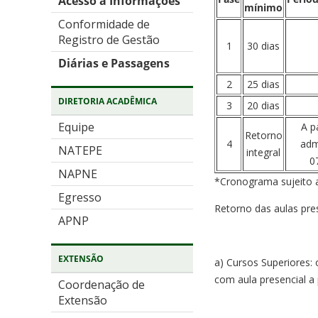
Acesso a Informações
mínimo
Conformidade de
Registro de Gestão
1
30 dias
Diárias e Passagens
2
25 dias
DIRETORIA ACADÊMICA
3
20 dias
Equipe
A p
Retorno
4
adm
NATEPE
integral
0
NAPNE
*Cronograma sujeito a
Egresso
Retorno das aulas pr
APNP
EXTENSÃO
a) Cursos Superiores: 
com aula presencial a 
Coordenação de
Extensão