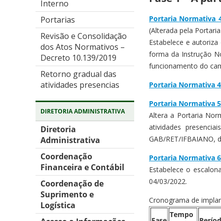
Interno
Portaria Normativa
Portarias
(Alterada pela Porta
Revisão e Consolidação
Estabelece e autoriza
dos Atos Normativos –
forma da Instrução N
Decreto 10.139/2019
funcionamento do cam
Retorno gradual das
atividades presencias
Portaria Normativa 4
Portaria Normativa 
DIRETORIA ADMINISTRATIVA
Altera a Portaria Nor
atividades presenci
Diretoria
GAB/RET/IFBAIANO, de 
Administrativa
Coordenação
Portaria Normativa 6
Financeira e Contábil
Estabelece o escalon
04/03/2022.
Coordenação de
Suprimento e
Cronograma de implan
Logística
Tempo
Fase
Períod