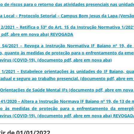
o de riscos para o retorno das atividades presenciais nas unida
a Local – Protocolo Setorial – Campus Bom Jesus da Lapa (Versã
2/2021 – Retifica o §3º do Art. 15 da Instrução Normativa 1/2
 pdf, abre em nova aba) REVOGADA
 54/2021 – Revoga a Instrução Normativa IF Baiano nº 19, de
o, quanto às medidas de proteção para o enfrentamento da emerg
avírus (COVID-19). (documento pdf, abre em nova aba)
 1/2021 – Estabelece orientações às unidades do IF Baiano, q
radual e seguro ao trabalho presencial. (documento pdf, abre 
 Orientações de Saúde Mental IFs (documento pdf, abre em nova
41/2020 – Altera a Instrução Normava IF Baiano nº 19, de 13 de 
to às medidas de proteção para o enfrentamento da emergênc
avírus (COVID-19). (documento pdf, abre em nova aba) REVOGAD
tir de 01/01/2022.