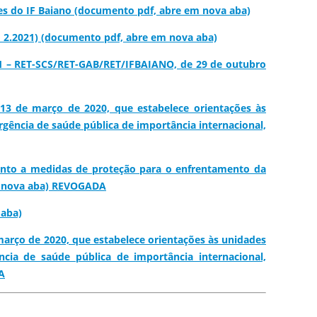
des do IF Baiano (documento pdf, abre em nova aba)
o 2.2021) (documento pdf, abre em nova aba)
021 – RET-SCS/RET-GAB/RET/IFBAIANO, de 29 de outubro
 13 de março de 2020, que estabelece orientações às
ência de saúde pública de importância internacional,
uanto a medidas de proteção para o enfrentamento da
em nova aba) REVOGADA
 aba)
março de 2020, que estabelece orientações às unidades
ia de saúde pública de importância internacional,
A