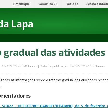
Simplifique!
Comunica BR
Participe
Acesso à infor
da Lapa
 gradual das atividades
: 10/03/2022 - 20:46 horas | Data de publicação: 09/12/2021 - 16:18 horas
izadas as informações sobre o retorno gradual das atividades pres
.
rientadores
 5/2022 – RET-SCS/RET-GAB/RET/IFBAIANO, de 5 de fevereiro d