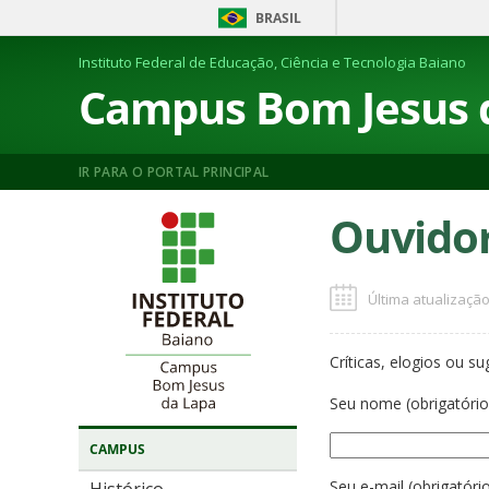
BRASIL
Instituto Federal de Educação, Ciência e Tecnologia Baiano
Campus Bom Jesus 
IR PARA O PORTAL PRINCIPAL
Ouvidor
Última atualização
Críticas, elogios ou s
Seu nome (obrigatório
CAMPUS
Seu e-mail (obrigatóri