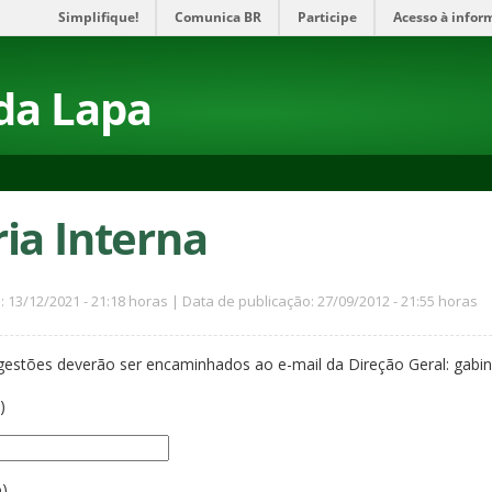
Simplifique!
Comunica BR
Participe
Acesso à infor
da Lapa
ia Interna
: 13/12/2021 - 21:18 horas | Data de publicação: 27/09/2012 - 21:55 horas
ugestões deverão ser encaminhados ao e-mail da Direção Geral: gabin
)
o)