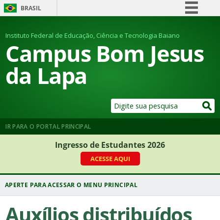
BRASIL
Simplifique!
Instituto Federal de Educação, Ciência e Tecnologia Baiano
Comunica BR
Campus Bom Jesus
Participe
da Lapa
Acesso à informação
Legislação
Canais
IR PARA O PORTAL PRINCIPAL
Ingresso de Estudantes 2026
ACESSE AQUI
Auxílios distribuídos