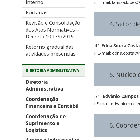
Interno
i. E-mail: larissa.lope
Portarias
Revisão e Consolidação
4. Setor d
dos Atos Normativos –
Decreto 10.139/2019
4.1
Edna Souza Costa 
Retorno gradual das
i. E-mail: edna.costa@
atividades presencias
DIRETORIA ADMINISTRATIVA
5. Núcleo 
Diretoria
Administrativa
5.1
Edvânio Campos M
Coordenação
i.E-mail: edvanio.mac
Financeira e Contábil
Coordenação de
Suprimento e
6. Coorde
Logística