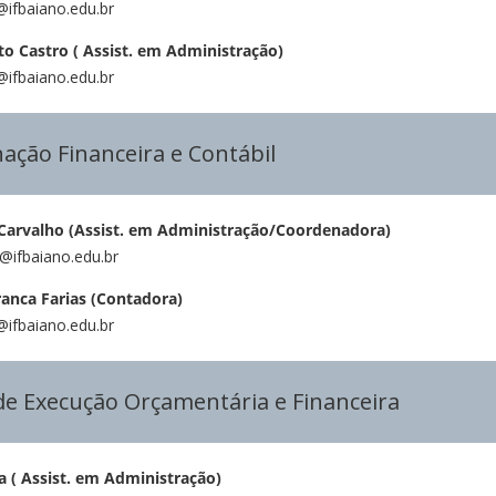
a@ifbaiano.edu.br
 Castro ( Assist. em Administração)
o@ifbaiano.edu.br
ação Financeira e Contábil
 Carvalho (Assist. em Administração/Coordenadora)
a@ifbaiano.edu.br
anca Farias
(Contadora)
s@ifbaiano.edu.br
de Execução Orçamentária e Financeira
va ( Assist. em Administração)