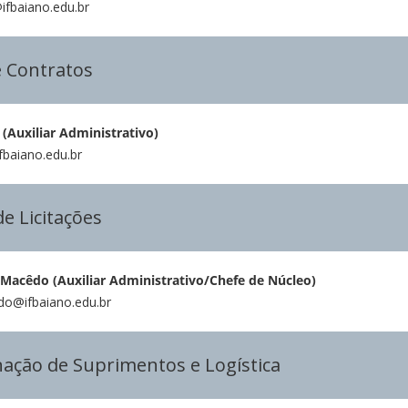
s@ifbaiano.edu.br
e Contratos
(Auxiliar Administrativo)
ifbaiano.edu.br
de Licitações
acêdo (Auxiliar Administrativo/Chefe de Núcleo)
edo@ifbaiano.edu.br
nação de Suprimentos e Logística