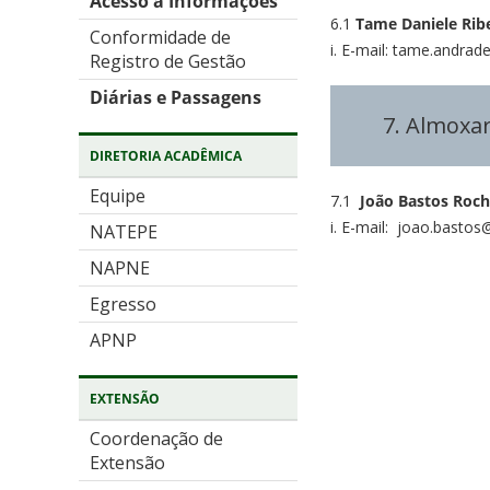
Acesso a Informações
6.1
Tame Daniele Rib
Conformidade de
i. E-mail: tame.andrad
Registro de Gestão
Diárias e Passagens
7. Almoxar
DIRETORIA ACADÊMICA
Equipe
7.1
João Bastos Rocha
i. E-mail: joao.bastos
NATEPE
NAPNE
Egresso
APNP
EXTENSÃO
Coordenação de
Extensão