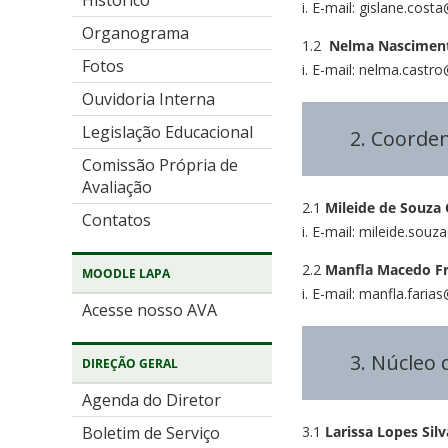
Histórico
i. E-mail: gislane.cost
Organograma
1.2
Nelma Nascimento
Fotos
i. E-mail: nelma.castr
Ouvidoria Interna
Legislação Educacional
2. Coorden
Comissão Própria de
Avaliação
2.1
Mileide de Souza
Contatos
i. E-mail: mileide.souz
2.2
Manfla Macedo Fr
MOODLE LAPA
i. E-mail: manfla.faria
Acesse nosso AVA
3. Núcleo 
DIREÇÃO GERAL
Agenda do Diretor
3.1
Larissa Lopes Sil
Boletim de Serviço