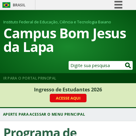
BRASIL
Simplifique!
Instituto Federal de Educação, Ciência e Tecnologia Baiano
Comunica BR
Campus Bom Jesus
Participe
da Lapa
Acesso à informação
Legislação
Canais
IR PARA O PORTAL PRINCIPAL
Ingresso de Estudantes 2026
ACESSE AQUI
Programa de