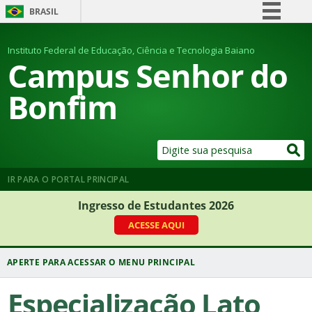
BRASIL
Simplifique!
Instituto Federal de Educação, Ciência e Tecnologia Baiano
Comunica BR
Campus Senhor do
Participe
Bonfim
Acesso à informação
Legislação
Canais
IR PARA O PORTAL PRINCIPAL
Ingresso de Estudantes 2026
ACESSE AQUI
Especialização Lato