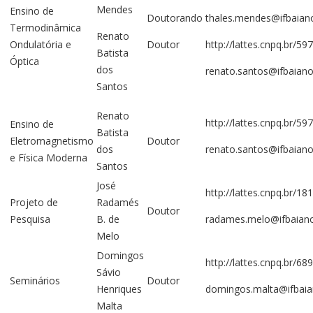
Mendes
Ensino de
Doutorando
thales.mendes@ifbaiano
Termodinâmica
Renato
Ondulatória e
Doutor
http://lattes.cnpq.br/
Batista
Óptica
dos
renato.santos@ifbaiano
Santos
Renato
http://lattes.cnpq.br/
Ensino de
Batista
Eletromagnetismo
Doutor
dos
renato.santos@ifbaiano
e Física Moderna
Santos
José
http://lattes.cnpq.br/
Projeto de
Radamés
Doutor
Pesquisa
B. de
radames.melo@ifbaiano
Melo
Domingos
http://lattes.cnpq.br/
Sávio
Seminários
Doutor
Henriques
domingos.malta@ifbaia
Malta