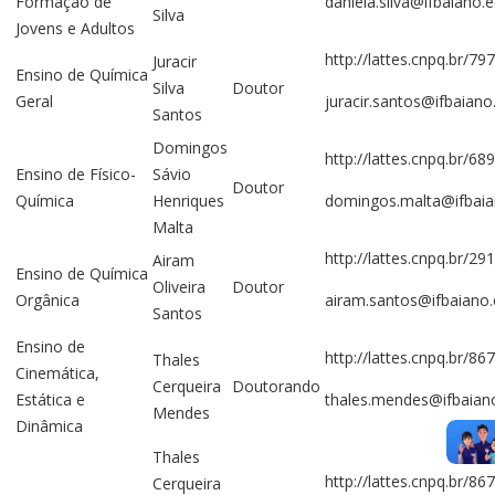
Formação de
daniela.silva@ifbaiano.e
Silva
Jovens e Adultos
http://lattes.cnpq.br/
Juracir
Ensino de Química
Silva
Doutor
Geral
juracir.santos@ifbaiano
Santos
Domingos
http://lattes.cnpq.br/
Ensino de Físico-
Sávio
Doutor
Química
Henriques
domingos.malta@ifbaia
Malta
http://lattes.cnpq.br/
Airam
Ensino de Química
Oliveira
Doutor
Orgânica
airam.santos@ifbaiano.
Santos
Ensino de
http://lattes.cnpq.br/
Thales
Cinemática,
Cerqueira
Doutorando
Estática e
thales.mendes@ifbaiano
Mendes
Dinâmica
Thales
http://lattes.cnpq.br/
Cerqueira