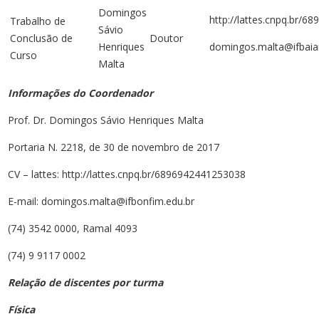
Domingos
http://lattes.cnpq.br/
Trabalho de
Sávio
Conclusão de
Doutor
Henriques
domingos.malta@ifbaia
Curso
Malta
Informações do Coordenador
Prof. Dr. Domingos Sávio Henriques Malta
Portaria N. 2218, de 30 de novembro de 2017
CV – lattes: http://lattes.cnpq.br/6896942441253038
E-mail: domingos.malta@ifbonfim.edu.br
(74) 3542 0000, Ramal 4093
(74) 9 9117 0002
Relação de discentes por turma
Física