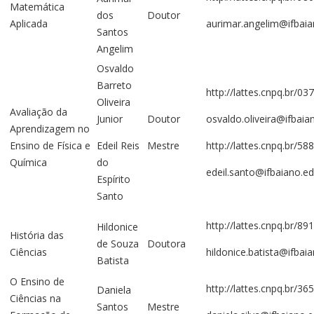
Matemática
dos
Doutor
Aplicada
aurimar.angelim@ifbaia
Santos
Angelim
Osvaldo
Barreto
http://lattes.cnpq.br/
Oliveira
Avaliação da
Junior
Doutor
osvaldo.oliveira@ifbaia
Aprendizagem no
Ensino de Física e
Edeil Reis
Mestre
http://lattes.cnpq.br/
Química
do
edeil.santo@ifbaiano.ed
Espírito
Santo
http://lattes.cnpq.br/
Hildonice
História das
de Souza
Doutora
Ciências
hildonice.batista@ifbai
Batista
O Ensino de
http://lattes.cnpq.br/
Daniela
Ciências na
Santos
Mestre