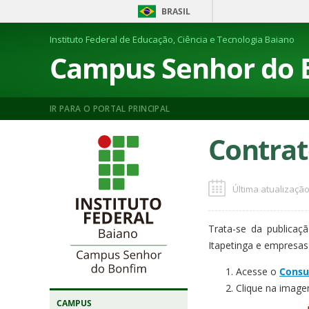
BRASIL
Instituto Federal de Educação, Ciência e Tecnologia Baiano
Campus Senhor do 
IR PARA O PORTAL PRINCIPAL
Contrat
Última atualização
Trata-se da publicaç
Itapetinga e empresas
Acesse o
Consu
Clique na image
CAMPUS