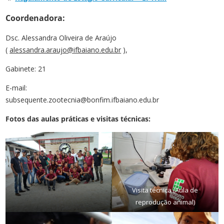
Coordenadora:
Dsc. Alessandra Oliveira de Araújo
(
alessandra.araujo@ifbaiano.edu.br
),
Gabinete: 21
E-mail:
subsequente.zootecnia@bonfim.ifbaiano.edu.br
Fotos das aulas práticas e visitas técnicas:
Visita técnica (Aula de
reprodução animal)