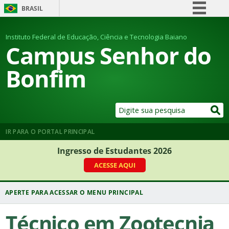
BRASIL
Simplifique!
Instituto Federal de Educação, Ciência e Tecnologia Baiano
Comunica BR
Campus Senhor do
Participe
Bonfim
Acesso à informação
Legislação
Canais
IR PARA O PORTAL PRINCIPAL
Ingresso de Estudantes 2026
ACESSE AQUI
Técnico em Zootecnia