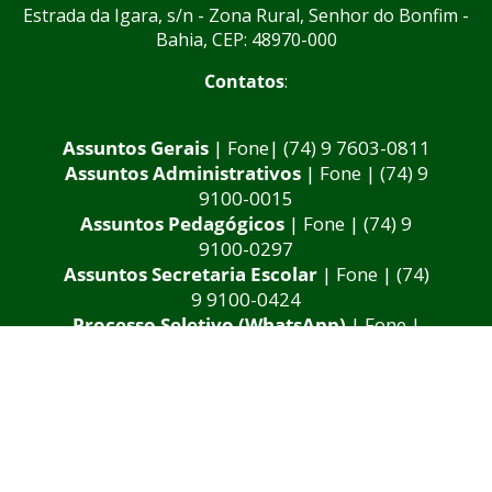
Estrada da Igara, s/n - Zona Rural, Senhor do Bonfim -
Bahia, CEP: 48970-000
Contatos
:
Assuntos Gerais
| Fone| (74) 9 7603-0811
Assuntos Administrativos
| Fone | (74) 9
9100-0015
Assuntos Pedagógicos
| Fone | (74) 9
9100-0297
Assuntos Secretaria Escolar
| Fone | (74)
9 9100-0424
Processo Seletivo (WhatsApp)
| Fone |
(71) 9 9205-0114
Diretor: João Luis Almeida Feitosa
E-mail: gabinete@bonfim.ifbaiano.edu.br