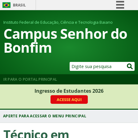
BRASIL
Simplifique!
Instituto Federal de Educação, Ciência e Tecnologia Baiano
Comunica BR
Campus Senhor do
Participe
Bonfim
Acesso à informação
Legislação
Canais
IR PARA O PORTAL PRINCIPAL
Ingresso de Estudantes 2026
ACESSE AQUI
Técnico em