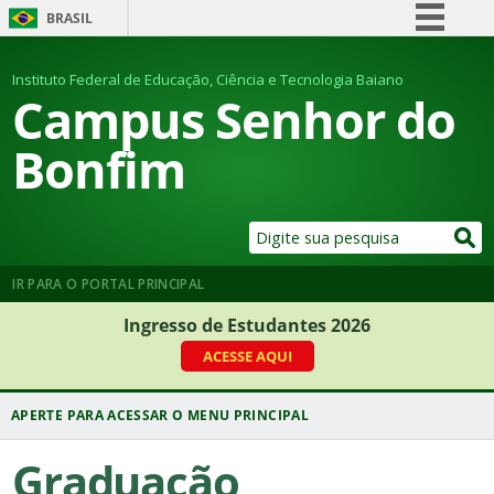
BRASIL
Simplifique!
Instituto Federal de Educação, Ciência e Tecnologia Baiano
Comunica BR
Campus Senhor do
Participe
Bonfim
Acesso à informação
Legislação
Canais
IR PARA O PORTAL PRINCIPAL
Ingresso de Estudantes 2026
ACESSE AQUI
Graduação