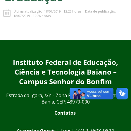
Última atualização: 18/07/2019 - 12:26 horas | Data de publicação:
18/07/2019 - 12:26 horas
Instituto Federal de Educação,
Ciência e Tecnologia Baiano –
Campus Senhor do Bonfim
Estrada da Igara, s/n - Zona Rural, Senhor do Bonfim -
Bahia, CEP: 48970-000
Contatos
:
Assuntos Gerais
| Fone| (74) 9 7603-0811