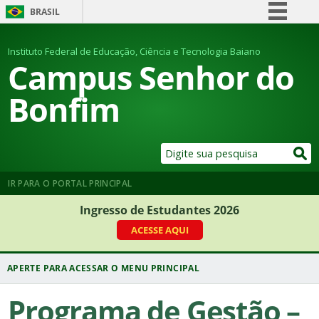
BRASIL
Simplifique!
Instituto Federal de Educação, Ciência e Tecnologia Baiano
Comunica BR
Campus Senhor do
Participe
Bonfim
Acesso à informação
Legislação
Canais
IR PARA O PORTAL PRINCIPAL
Ingresso de Estudantes 2026
ACESSE AQUI
Programa de Gestão –