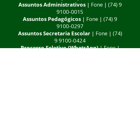
Assuntos Administrativos
| Fone | (74) 9
9100-0015
Assuntos Pedagógicos
| Fone | (74) 9
9100-0297
Assuntos Secretaria Escolar
| Fone | (74)
9 9100-0424
Processo Seletivo (WhatsApp)
| Fone |
(71) 9 9205-0114
Diretor: João Luis Almeida Feitosa
E-mail: gabinete@bonfim.ifbaiano.edu.br
Instituto Federal de Educação, Ciência e
Tecnologia Baiano
Reitoria
: Rua do Rouxinol, nº 115, Imbuí, Salvador-BA. CEP: 41720-052. CNPJ:
10.724.903/0001-79 Telefone: (71) 3186-0001 | E-mail:
gabinete@ifbaiano.edu.br