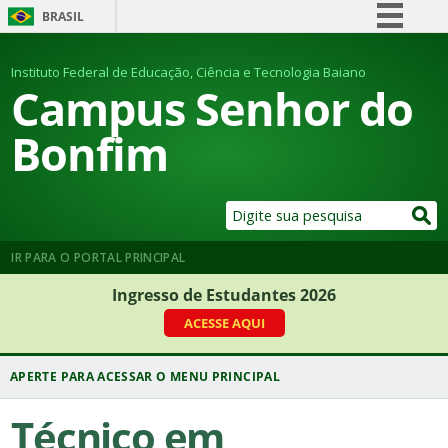
BRASIL
Simplifique!
Instituto Federal de Educação, Ciência e Tecnologia Baiano
Comunica BR
Campus Senhor do
Participe
Bonfim
Acesso à informação
Legislação
Canais
IR PARA O PORTAL PRINCIPAL
Ingresso de Estudantes 2026
ACESSE AQUI
Técnico em