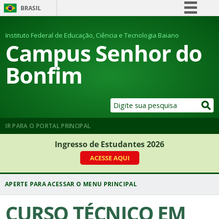
BRASIL
Simplifique!
Instituto Federal de Educação, Ciência e Tecnologia Baiano
Comunica BR
Campus Senhor do
Participe
Bonfim
Acesso à informação
Legislação
Canais
IR PARA O PORTAL PRINCIPAL
Ingresso de Estudantes 2026
ACESSE AQUI
CURSO TÉCNICO EM