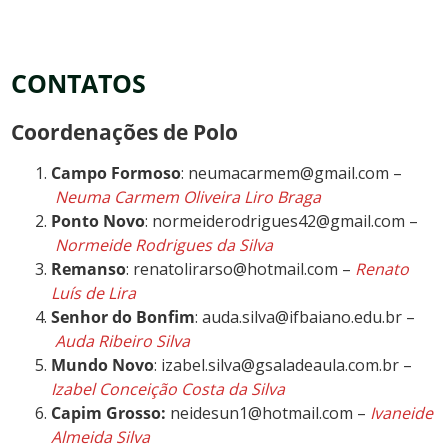
CONTATOS
Coordenações de Polo
Campo Formoso
: neumacarmem@gmail.com –
Neuma Carmem Oliveira Liro Braga
Ponto Novo
: normeiderodrigues42@gmail.com –
Normeide Rodrigues da Silva
Remanso
: renatolirarso@hotmail.com –
Renato
Luís de Lira
Senhor do Bonfim
: auda.silva@ifbaiano.edu.br –
Auda Ribeiro Silva
Mundo Novo
: izabel.silva@gsaladeaula.com.br –
Izabel Conceição Costa da Silva
Capim Grosso:
neidesun1@hotmail.com –
Ivaneide
Almeida Silva