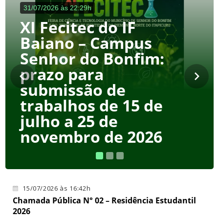
31/07/2026 às 22:29h
XI Fecitec do IF
Baiano – Campus
Senhor do Bonfim:
IV Semana
prazo para
Acadêmica de
submissão de
Licenciatura em
trabalhos de 15 de
Química de 3 a 5 de
julho a 25 de
agosto. Inscrições:
novembro de 2026
20/07 a 04/08
15/07/2026 às 16:42h
Chamada Pública N° 02 – Residência Estudantil
2026