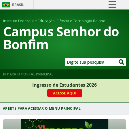
BRASIL
Simplifique!
Instituto Federal de Educação, Ciência e Tecnologia Baiano
Comunica BR
Campus Senhor do
Participe
Bonfim
Acesso à informação
Legislação
Canais
IR PARA O PORTAL PRINCIPAL
Ingresso de Estudantes 2026
ACESSE AQUI